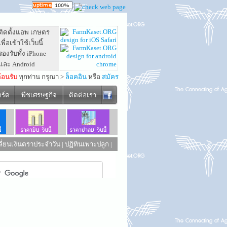
ติดตั้งแอพ เกษตร
เพื่อเข้าใช้เว็บนี้
รองรับทั้ง iPhone
และ Android
ต้อนรับ
ทุกท่าน กรุณา >
ล็อคอิน
หรือ
สมัคร
อร์ด
พืชเศรษฐกิจ
ติดต่อเรา
ี่ยนเงินตราประจำวัน
|
ปฏิทินเพาะปลูก
|