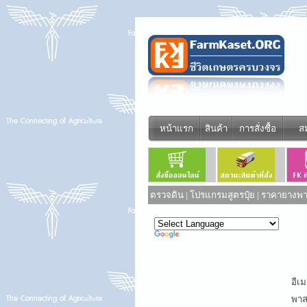
หน้าแรก
สินค้า
การสั่งซื้อ
ส
ตรวจดิน
|
โปรแกรมสูตรปุ๋ย
|
ราคายางพาร
Power
Translate
อีเม
พาสเ