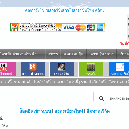
คุณกำลังใช้เว็บเวอร์ชั่นเก่า ไปเวอร์ชั่นใหม่ คลิก..
ยินดี
มัครเป็นตัวแทนจำหน่าย
บริการ
แอพผสมปุ๋ย
ความรู้เกษตร
เว็บบ
าวันนี้
|
ราคามันสำปะหลังวันนี้
|
ราคาปาล์มวันนี้
|
ราคาไข่ไก่วันนี้
|
อัตราแลกเปล
ed by
ล็อคอินเข้าระบบ
|
ลงละเบียนใหม่
|
ลืมพาสเวิร์ด
ล์:
วิร์ด: