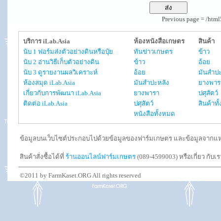
Previous page = /htm
บริการ iLab.Asia
ห้องหนังสือเกษตร
สินค้า
นับ 1 ฟอร์มส่งตัวอย่างดินหรือปุ๋ย
ทันข่าวเกษตร
ข้าว
นับ 2 อ่านวิธีเก็บตัวอย่างดิน
ข้าว
อ้อย
นับ 3 ดูรายงานผลวิเคราะห์
อ้อย
มันสำปะ
ห้องสมุด iLab.Asia
มันสำปะหลัง
ยางพาร
เกี่ยวกับการพัฒนา iLab.Asia
ยางพารา
ปศุสัตว์
ติดต่อ iLab.Asia
ปศุสัตว์
สินค้าท
หนังสือทั้งหมด
ข้อมูลบนเว็บไซต์ประกอบไปด้วยข้อมูลของฟาร์มเกษตร และข้อมูลจากแหล่งอ
สินค้าสั่งซื้อได้ที่
ร้านออนไลน์ฟาร์มเกษตร
(089-4599003) หรือเกี่ยว กับเ
©2011 by FarmKaset.ORG All rights reserved