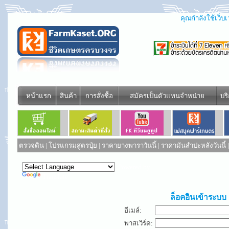
คุณกำลังใช้เว็บเว
หน้าแรก
สินค้า
การสั่งซื้อ
สมัครเป็นตัวแทนจำหน่าย
บร
ตรวจดิน
|
โปรแกรมสูตรปุ๋ย
|
ราคายางพาราวันนี้
|
ราคามันสำปะหลังวันนี้
Powered by
Translate
ล็อคอินเข้าระบบ
อีเมล์:
พาสเวิร์ด: