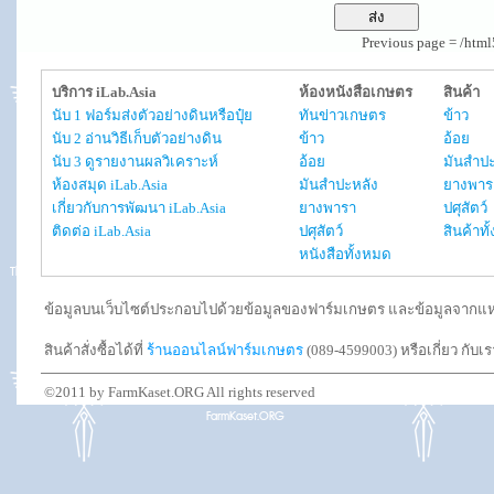
Previous page = /htm
บริการ iLab.Asia
ห้องหนังสือเกษตร
สินค้า
นับ 1 ฟอร์มส่งตัวอย่างดินหรือปุ๋ย
ทันข่าวเกษตร
ข้าว
นับ 2 อ่านวิธีเก็บตัวอย่างดิน
ข้าว
อ้อย
นับ 3 ดูรายงานผลวิเคราะห์
อ้อย
มันสำปะ
ห้องสมุด iLab.Asia
มันสำปะหลัง
ยางพาร
เกี่ยวกับการพัฒนา iLab.Asia
ยางพารา
ปศุสัตว์
ติดต่อ iLab.Asia
ปศุสัตว์
สินค้าท
หนังสือทั้งหมด
ข้อมูลบนเว็บไซต์ประกอบไปด้วยข้อมูลของฟาร์มเกษตร และข้อมูลจากแหล่งอ
สินค้าสั่งซื้อได้ที่
ร้านออนไลน์ฟาร์มเกษตร
(089-4599003) หรือเกี่ยว กับเ
©2011 by FarmKaset.ORG All rights reserved