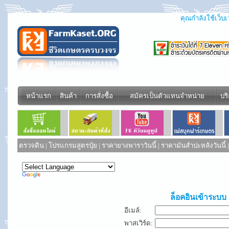
คุณกำลังใช้เว็บเว
หน้าแรก
สินค้า
การสั่งซื้อ
สมัครเป็นตัวแทนจำหน่าย
บร
ตรวจดิน
|
โปรแกรมสูตรปุ๋ย
|
ราคายางพาราวันนี้
|
ราคามันสำปะหลังวันนี้
Powered by
Translate
ล็อคอินเข้าระบบ
อีเมล์:
พาสเวิร์ด: