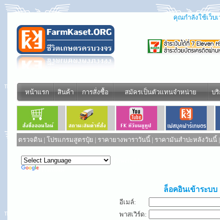
คุณกำลังใช้เว็บเว
หน้าแรก
สินค้า
การสั่งซื้อ
สมัครเป็นตัวแทนจำหน่าย
บร
ตรวจดิน
|
โปรแกรมสูตรปุ๋ย
|
ราคายางพาราวันนี้
|
ราคามันสำปะหลังวันนี้
Powered by
Translate
ล็อคอินเข้าระบบ
อีเมล์:
พาสเวิร์ด: