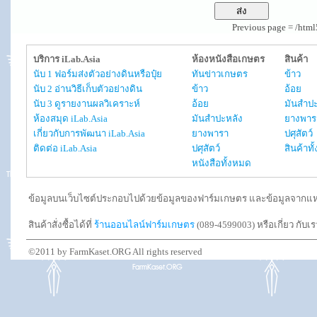
Previous page = /htm
บริการ iLab.Asia
ห้องหนังสือเกษตร
สินค้า
นับ 1 ฟอร์มส่งตัวอย่างดินหรือปุ๋ย
ทันข่าวเกษตร
ข้าว
นับ 2 อ่านวิธีเก็บตัวอย่างดิน
ข้าว
อ้อย
นับ 3 ดูรายงานผลวิเคราะห์
อ้อย
มันสำปะ
ห้องสมุด iLab.Asia
มันสำปะหลัง
ยางพาร
เกี่ยวกับการพัฒนา iLab.Asia
ยางพารา
ปศุสัตว์
ติดต่อ iLab.Asia
ปศุสัตว์
สินค้าท
หนังสือทั้งหมด
ข้อมูลบนเว็บไซต์ประกอบไปด้วยข้อมูลของฟาร์มเกษตร และข้อมูลจากแหล่งอ
สินค้าสั่งซื้อได้ที่
ร้านออนไลน์ฟาร์มเกษตร
(089-4599003) หรือเกี่ยว กับเ
©2011 by FarmKaset.ORG All rights reserved