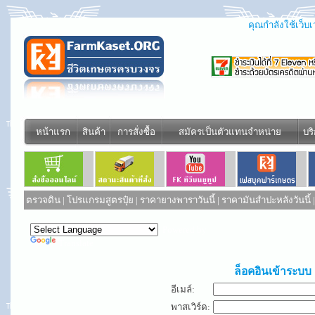
คุณกำลังใช้เว็บเว
หน้าแรก
สินค้า
การสั่งซื้อ
สมัครเป็นตัวแทนจำหน่าย
บร
ตรวจดิน
|
โปรแกรมสูตรปุ๋ย
|
ราคายางพาราวันนี้
|
ราคามันสำปะหลังวันนี้
Powered by
Translate
ล็อคอินเข้าระบบ
อีเมล์:
พาสเวิร์ด: