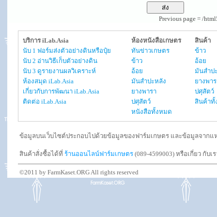
Previous page = /htm
บริการ iLab.Asia
ห้องหนังสือเกษตร
สินค้า
นับ 1 ฟอร์มส่งตัวอย่างดินหรือปุ๋ย
ทันข่าวเกษตร
ข้าว
นับ 2 อ่านวิธีเก็บตัวอย่างดิน
ข้าว
อ้อย
นับ 3 ดูรายงานผลวิเคราะห์
อ้อย
มันสำปะ
ห้องสมุด iLab.Asia
มันสำปะหลัง
ยางพาร
เกี่ยวกับการพัฒนา iLab.Asia
ยางพารา
ปศุสัตว์
ติดต่อ iLab.Asia
ปศุสัตว์
สินค้าท
หนังสือทั้งหมด
ข้อมูลบนเว็บไซต์ประกอบไปด้วยข้อมูลของฟาร์มเกษตร และข้อมูลจากแหล่งอ
สินค้าสั่งซื้อได้ที่
ร้านออนไลน์ฟาร์มเกษตร
(089-4599003) หรือเกี่ยว กับเ
©2011 by FarmKaset.ORG All rights reserved