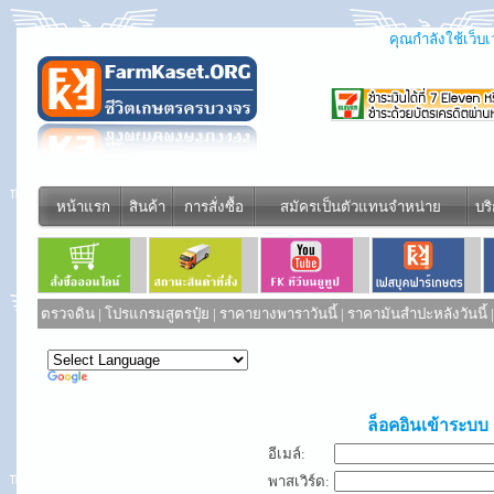
คุณกำลังใช้เว็บเว
หน้าแรก
สินค้า
การสั่งซื้อ
สมัครเป็นตัวแทนจำหน่าย
บร
ตรวจดิน
|
โปรแกรมสูตรปุ๋ย
|
ราคายางพาราวันนี้
|
ราคามันสำปะหลังวันนี้
Powered by
Translate
ล็อคอินเข้าระบบ
อีเมล์:
พาสเวิร์ด: