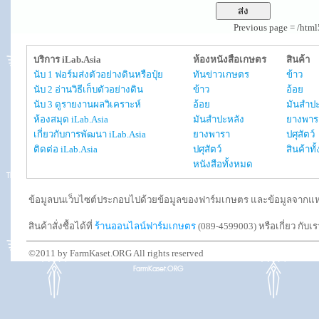
Previous page = /htm
บริการ iLab.Asia
ห้องหนังสือเกษตร
สินค้า
นับ 1 ฟอร์มส่งตัวอย่างดินหรือปุ๋ย
ทันข่าวเกษตร
ข้าว
นับ 2 อ่านวิธีเก็บตัวอย่างดิน
ข้าว
อ้อย
นับ 3 ดูรายงานผลวิเคราะห์
อ้อย
มันสำปะ
ห้องสมุด iLab.Asia
มันสำปะหลัง
ยางพาร
เกี่ยวกับการพัฒนา iLab.Asia
ยางพารา
ปศุสัตว์
ติดต่อ iLab.Asia
ปศุสัตว์
สินค้าท
หนังสือทั้งหมด
ข้อมูลบนเว็บไซต์ประกอบไปด้วยข้อมูลของฟาร์มเกษตร และข้อมูลจากแหล่งอ
สินค้าสั่งซื้อได้ที่
ร้านออนไลน์ฟาร์มเกษตร
(089-4599003) หรือเกี่ยว กับเ
©2011 by FarmKaset.ORG All rights reserved