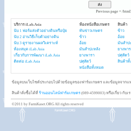
Previous page = /htm
บริการ iLab.Asia
ห้องหนังสือเกษตร
สินค้า
นับ 1 ฟอร์มส่งตัวอย่างดินหรือปุ๋ย
ทันข่าวเกษตร
ข้าว
นับ 2 อ่านวิธีเก็บตัวอย่างดิน
ข้าว
อ้อย
นับ 3 ดูรายงานผลวิเคราะห์
อ้อย
มันสำปะ
ห้องสมุด iLab.Asia
มันสำปะหลัง
ยางพาร
เกี่ยวกับการพัฒนา iLab.Asia
ยางพารา
ปศุสัตว์
ติดต่อ iLab.Asia
ปศุสัตว์
สินค้าท
หนังสือทั้งหมด
ข้อมูลบนเว็บไซต์ประกอบไปด้วยข้อมูลของฟาร์มเกษตร และข้อมูลจากแหล่งอ
สินค้าสั่งซื้อได้ที่
ร้านออนไลน์ฟาร์มเกษตร
(089-4599003) หรือเกี่ยว กับเ
©2011 by FarmKaset.ORG All rights reserved