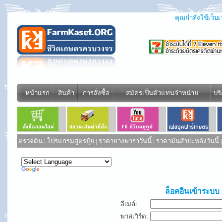
คุณกำลังใช้เว็บเว
หน้าแรก
สินค้า
การสั่งซื้อ
สมัครเป็นตัวแทนจำหน่าย
บร
ตรวจดิน
|
โปรแกรมสูตรปุ๋ย
|
ราคายางพาราวันนี้
|
ราคามันสำปะหลังวันนี้
Powered by
Translate
ล็อคอินเข้าระบบ
อีเมล์:
พาสเวิร์ด: