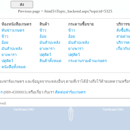
Previous page = /html5/iTopic_backend.aspx?topicid=5325
ห้องหนังสือเกษตร
สินค้า
กระดานซื้อขาย
บริการ
ทันข่าวเกษตร
ข้าว
ข้าว
สั่งซื้อ
ข้าว
อ้อย
อ้อย
สายด่วน
อ้อย
มันสำปะหลัง
มันสำปะหลัง
บริการต
มันสำปะหลัง
ยางพารา
ยางพารา
เกี่ยวก
ยางพารา
ปศุสัตว์
ปศุสัตว์
ปศุสัตว์
สินค้าทั้งหมด
กระดานรวมด้านเกษตร
หนังสือทั้งหมด
งฟาร์มเกษตร และข้อมูลจากแหล่งอื่นๆ ตามที่เราได้อ้างถึงไว้ท้ายบทความหรือข้
ตร
(089-4599003) หรือเกี่ยว กับเรา
ติดต่อฟาร์มเกษตร
rved