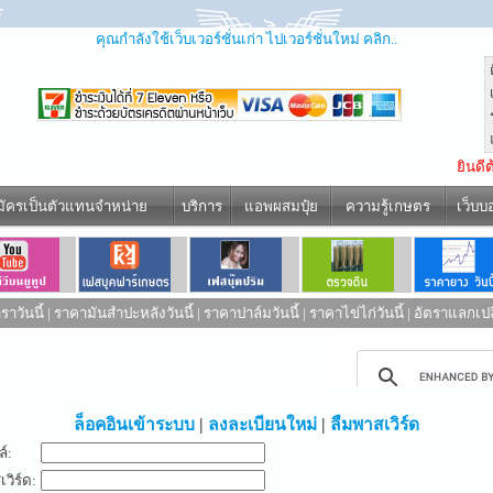
คุณกำลังใช้เว็บเวอร์ชั่นเก่า ไปเวอร์ชั่นใหม่ คลิก..
ยินดี
มัครเป็นตัวแทนจำหน่าย
บริการ
แอพผสมปุ๋ย
ความรู้เกษตร
เว็บบ
าวันนี้
|
ราคามันสำปะหลังวันนี้
|
ราคาปาล์มวันนี้
|
ราคาไข่ไก่วันนี้
|
อัตราแลกเปล
ed by
ล็อคอินเข้าระบบ
|
ลงละเบียนใหม่
|
ลืมพาสเวิร์ด
ล์:
วิร์ด: