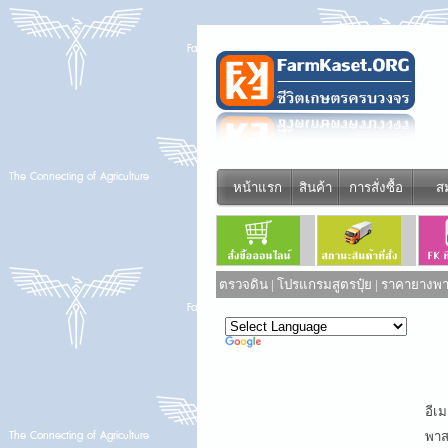
หน้าแรก
สินค้า
การสั่งซื้อ
ส
ตรวจดิน
|
โปรแกรมสูตรปุ๋ย
|
ราคายางพาร
Power
Translate
อีเม
พาสเ