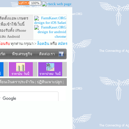
ติดตั้งแอพ เกษตร
เพื่อเข้าใช้เว็บนี้
รองรับทั้ง iPhone
และ Android
ต้อนรับ
ทุกท่าน กรุณา >
ล็อคอิน
หรือ
สมัคร
อร์ด
พืชเศรษฐกิจ
ติดต่อเรา
ี่ยนเงินตราประจำวัน
|
ปฏิทินเพาะปลูก
|