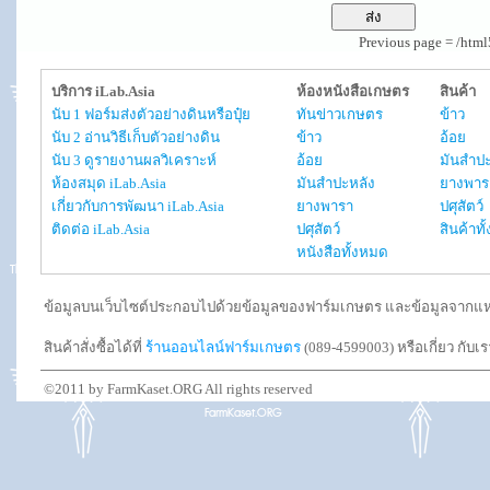
Previous page = /htm
บริการ iLab.Asia
ห้องหนังสือเกษตร
สินค้า
นับ 1 ฟอร์มส่งตัวอย่างดินหรือปุ๋ย
ทันข่าวเกษตร
ข้าว
นับ 2 อ่านวิธีเก็บตัวอย่างดิน
ข้าว
อ้อย
นับ 3 ดูรายงานผลวิเคราะห์
อ้อย
มันสำปะ
ห้องสมุด iLab.Asia
มันสำปะหลัง
ยางพาร
เกี่ยวกับการพัฒนา iLab.Asia
ยางพารา
ปศุสัตว์
ติดต่อ iLab.Asia
ปศุสัตว์
สินค้าท
หนังสือทั้งหมด
ข้อมูลบนเว็บไซต์ประกอบไปด้วยข้อมูลของฟาร์มเกษตร และข้อมูลจากแหล่งอ
สินค้าสั่งซื้อได้ที่
ร้านออนไลน์ฟาร์มเกษตร
(089-4599003) หรือเกี่ยว กับเ
©2011 by FarmKaset.ORG All rights reserved