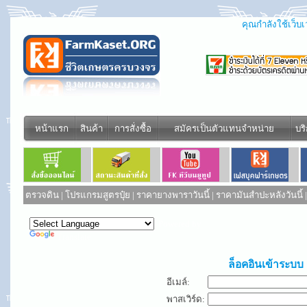
คุณกำลังใช้เว็บเว
หน้าแรก
สินค้า
การสั่งซื้อ
สมัครเป็นตัวแทนจำหน่าย
บร
ตรวจดิน
|
โปรแกรมสูตรปุ๋ย
|
ราคายางพาราวันนี้
|
ราคามันสำปะหลังวันนี้
Powered by
Translate
ล็อคอินเข้าระบบ
อีเมล์:
พาสเวิร์ด: