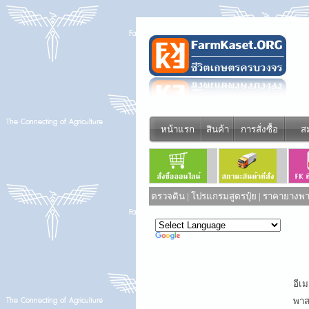
หน้าแรก
สินค้า
การสั่งซื้อ
ส
ตรวจดิน
|
โปรแกรมสูตรปุ๋ย
|
ราคายางพาร
Power
Translate
อีเม
พาสเ