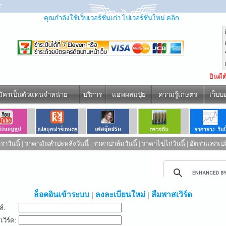
คุณกำลังใช้เว็บเวอร์ชั่นเก่า ไปเวอร์ชั่นใหม่ คลิก..
ยินดี
มัครเป็นตัวแทนจำหน่าย
บริการ
แอพผสมปุ๋ย
ความรู้เกษตร
เว็บบ
าวันนี้
|
ราคามันสำปะหลังวันนี้
|
ราคาปาล์มวันนี้
|
ราคาไข่ไก่วันนี้
|
อัตราแลกเปล
ed by
ล็อคอินเข้าระบบ
|
ลงละเบียนใหม่
|
ลืมพาสเวิร์ด
ล์:
วิร์ด: