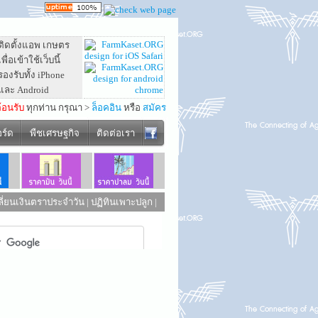
ติดตั้งแอพ เกษตร
เพื่อเข้าใช้เว็บนี้
รองรับทั้ง iPhone
และ Android
ต้อนรับ
ทุกท่าน กรุณา >
ล็อคอิน
หรือ
สมัคร
อร์ด
พืชเศรษฐกิจ
ติดต่อเรา
ี่ยนเงินตราประจำวัน
|
ปฏิทินเพาะปลูก
|