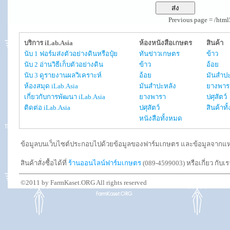
Previous page = /htm
บริการ iLab.Asia
ห้องหนังสือเกษตร
สินค้า
นับ 1 ฟอร์มส่งตัวอย่างดินหรือปุ๋ย
ทันข่าวเกษตร
ข้าว
นับ 2 อ่านวิธีเก็บตัวอย่างดิน
ข้าว
อ้อย
นับ 3 ดูรายงานผลวิเคราะห์
อ้อย
มันสำปะ
ห้องสมุด iLab.Asia
มันสำปะหลัง
ยางพาร
เกี่ยวกับการพัฒนา iLab.Asia
ยางพารา
ปศุสัตว์
ติดต่อ iLab.Asia
ปศุสัตว์
สินค้าท
หนังสือทั้งหมด
ข้อมูลบนเว็บไซต์ประกอบไปด้วยข้อมูลของฟาร์มเกษตร และข้อมูลจากแหล่งอ
สินค้าสั่งซื้อได้ที่
ร้านออนไลน์ฟาร์มเกษตร
(089-4599003) หรือเกี่ยว กับเ
©2011 by FarmKaset.ORG All rights reserved