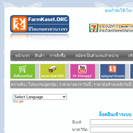
คุณกำลังใช้เว็บเว
หน้าแรก
สินค้า
การสั่งซื้อ
สมัครเป็นตัวแทนจำหน่าย
บร
ตรวจดิน
|
โปรแกรมสูตรปุ๋ย
|
ราคายางพาราวันนี้
|
ราคามันสำปะหลังวันนี้
Powered by
Translate
ล็อคอินเข้าระบบ
อีเมล์:
พาสเวิร์ด: