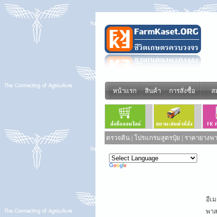
หน้าแรก
สินค้า
การสั่งซื้อ
ส
ตรวจดิน
|
โปรแกรมสูตรปุ๋ย
|
ราคายางพาร
Power
Translate
อีเม
พาสเ