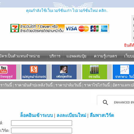
คุณกำลังใช้เว็บเวอร์ชั่นเก่า ไปเวอร์ชั่นใหม่ คลิก..
ยินดี
มัครเป็นตัวแทนจำหน่าย
บริการ
แอพผสมปุ๋ย
ความรู้เกษตร
เว็บบ
าวันนี้
|
ราคามันสำปะหลังวันนี้
|
ราคาปาล์มวันนี้
|
ราคาไข่ไก่วันนี้
|
อัตราแลกเปล
ed by
ล็อคอินเข้าระบบ
|
ลงละเบียนใหม่
|
ลืมพาสเวิร์ด
ล์:
วิร์ด: