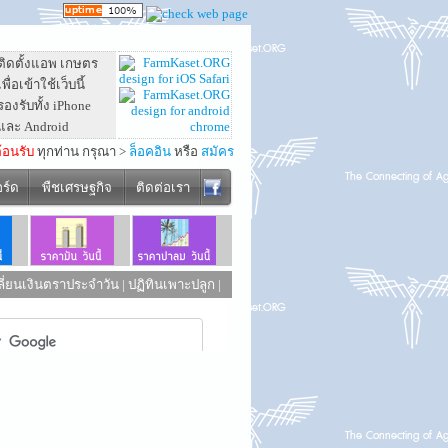
ติดตั้งแอพ เกษตร
เพื่อเข้าใช้เว็บนี้
รองรับทั้ง iPhone
และ Android
ต้อนรับ
ทุกท่าน กรุณา >
ล็อคอิน
หรือ
สมัคร
อร์ด
พืชเศรษฐกิจ
ติดต่อเรา
ี่ยนเงินตราประจำวัน
|
ปฏิทินเพาะปลูก
|