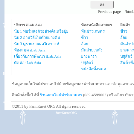
Previous page = /htm
บริการ iLab.Asia
ห้องหนังสือเกษตร
สินค้า
นับ 1 ฟอร์มส่งตัวอย่างดินหรือปุ๋ย
ทันข่าวเกษตร
ข้าว
นับ 2 อ่านวิธีเก็บตัวอย่างดิน
ข้าว
อ้อย
นับ 3 ดูรายงานผลวิเคราะห์
อ้อย
มันสำปะ
ห้องสมุด iLab.Asia
มันสำปะหลัง
ยางพาร
เกี่ยวกับการพัฒนา iLab.Asia
ยางพารา
ปศุสัตว์
ติดต่อ iLab.Asia
ปศุสัตว์
สินค้าท
หนังสือทั้งหมด
ข้อมูลบนเว็บไซต์ประกอบไปด้วยข้อมูลของฟาร์มเกษตร และข้อมูลจากแหล่งอ
สินค้าสั่งซื้อได้ที่
ร้านออนไลน์ฟาร์มเกษตร
(089-4599003) หรือเกี่ยว กับเ
©2011 by FarmKaset.ORG All rights reserved