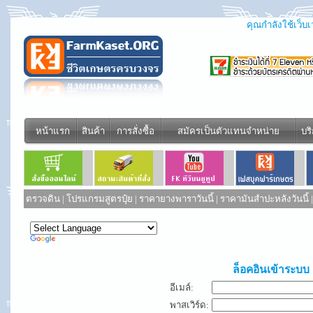
คุณกำลังใช้เว็บเว
หน้าแรก
สินค้า
การสั่งซื้อ
สมัครเป็นตัวแทนจำหน่าย
บร
ตรวจดิน
|
โปรแกรมสูตรปุ๋ย
|
ราคายางพาราวันนี้
|
ราคามันสำปะหลังวันนี้
Powered by
Translate
ล็อคอินเข้าระบบ
อีเมล์:
พาสเวิร์ด: