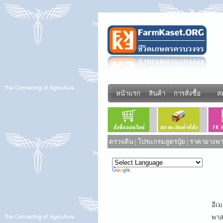
หน้าแรก
สินค้า
การสั่งซื้อ
ส
ตรวจดิน
|
โปรแกรมสูตรปุ๋ย
|
ราคายางพาร
Power
Translate
อีเม
พาสเ