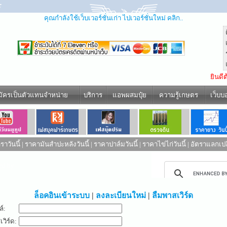
คุณกำลังใช้เว็บเวอร์ชั่นเก่า ไปเวอร์ชั่นใหม่ คลิก..
ยินดี
มัครเป็นตัวแทนจำหน่าย
บริการ
แอพผสมปุ๋ย
ความรู้เกษตร
เว็บบ
าวันนี้
|
ราคามันสำปะหลังวันนี้
|
ราคาปาล์มวันนี้
|
ราคาไข่ไก่วันนี้
|
อัตราแลกเปล
ed by
ล็อคอินเข้าระบบ
|
ลงละเบียนใหม่
|
ลืมพาสเวิร์ด
ล์:
วิร์ด: