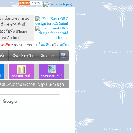
ติดตั้งแอพ เกษตร
เพื่อเข้าใช้เว็บนี้
รองรับทั้ง iPhone
และ Android
ต้อนรับ
ทุกท่าน กรุณา >
ล็อคอิน
หรือ
สมัคร
อร์ด
พืชเศรษฐกิจ
ติดต่อเรา
ี่ยนเงินตราประจำวัน
|
ปฏิทินเพาะปลูก
|