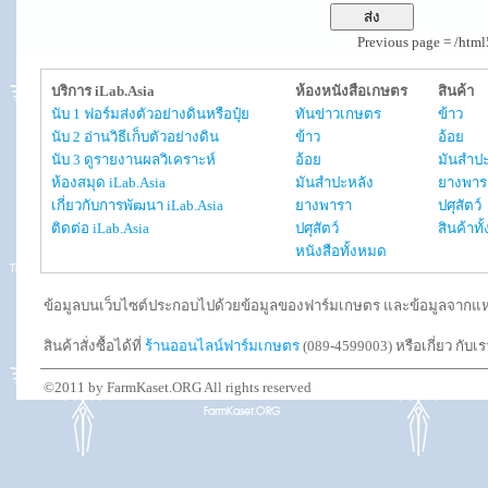
Previous page = /htm
บริการ iLab.Asia
ห้องหนังสือเกษตร
สินค้า
นับ 1 ฟอร์มส่งตัวอย่างดินหรือปุ๋ย
ทันข่าวเกษตร
ข้าว
นับ 2 อ่านวิธีเก็บตัวอย่างดิน
ข้าว
อ้อย
นับ 3 ดูรายงานผลวิเคราะห์
อ้อย
มันสำปะ
ห้องสมุด iLab.Asia
มันสำปะหลัง
ยางพาร
เกี่ยวกับการพัฒนา iLab.Asia
ยางพารา
ปศุสัตว์
ติดต่อ iLab.Asia
ปศุสัตว์
สินค้าท
หนังสือทั้งหมด
ข้อมูลบนเว็บไซต์ประกอบไปด้วยข้อมูลของฟาร์มเกษตร และข้อมูลจากแหล่งอ
สินค้าสั่งซื้อได้ที่
ร้านออนไลน์ฟาร์มเกษตร
(089-4599003) หรือเกี่ยว กับเ
©2011 by FarmKaset.ORG All rights reserved