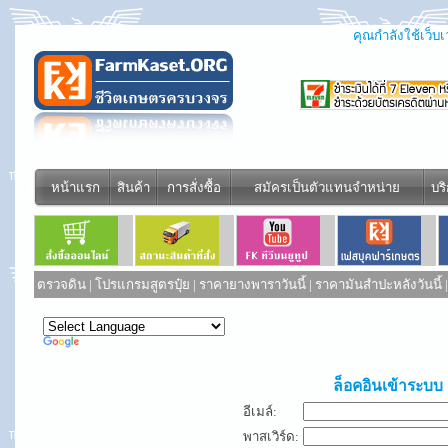
คุณกำลังใช้เว็บเว
หน้าแรก
สินค้า
การสั่งซื้อ
สมัครเป็นตัวแทนจำหน่าย
บร
ตรวจดิน
|
โปรแกรมสูตรปุ๋ย
|
ราคายางพาราวันนี้
|
ราคามันสำปะหลังวันนี้
Powered by
Translate
ล็อคอินเข้าระบบ
อีเมล์:
พาสเวิร์ด: