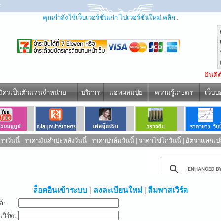
คุณกำลังใช้เว็บเวอร์ชั่นเก่า ไปเวอร์ชั่นใหม่ คลิก..
ยินดี
มัครเป็นตัวแทนจำหน่าย
บริการ
แอพผสมปุ๋ย
ความรู้เกษตร
เว็บบ
าวันนี้
|
ราคามันสำปะหลังวันนี้
|
ราคาปาล์มวันนี้
|
ราคาไข่ไก่วันนี้
|
อัตราแลกเปล
ed by
ล็อคอินเข้าระบบ
|
ลงละเบียนใหม่
|
ลืมพาสเวิร์ด
ล์:
วิร์ด: