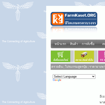
หน้าแรก
สินค้า
การสั่งซื้อ
ส
ตรวจดิน
|
โปรแกรมสูตรปุ๋ย
|
ราคายางพาร
Power
Translate
อีเม
พาสเ