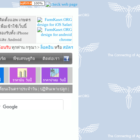
ติดตั้งแอพ เกษตร
เพื่อเข้าใช้เว็บนี้
รองรับทั้ง iPhone
และ Android
ต้อนรับ
ทุกท่าน กรุณา >
ล็อคอิน
หรือ
สมัคร
อร์ด
พืชเศรษฐกิจ
ติดต่อเรา
ี่ยนเงินตราประจำวัน
|
ปฏิทินเพาะปลูก
|