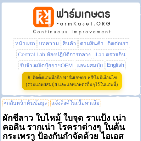
หน้าแรก
บทความ
สินค้า
ตามสินค้า
ติดต่อเรา
Central Lab ห้องปฏิบัติการกลาง
iLab ตรวจดิน
English
รับจ้างผลิตปุ๋ยยาฯOEM
แอพผสมปุ๋ย
📱 ติดตั้งแอพมือถือ ฟาร์มเกษตร ฟรี!ไม่มีเงื่อนไข
(รวมแอพผสมปุ๋ย และแอพเกษตรอื่นๆไว้ในแอพนี้)
<กลับหน้าค้นข้อมูล
แจ้งลิงค์ในเนื้อหาเสีย
ผักชีลาว ใบไหม้ ใบจุด ราแป้ง เน่า
คอดิน รากเน่า โรคราต่างๆ ในต้น
กระเพรา ป้องกันกำจัดด้วย ไอเอส