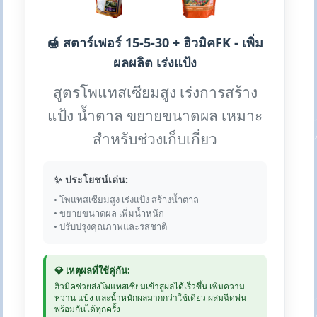
🍯 สตาร์เฟอร์ 15-5-30 + ฮิวมิคFK - เพิ่ม
ผลผลิต เร่งแป้ง
สูตรโพแทสเซียมสูง เร่งการสร้าง
แป้ง น้ำตาล ขยายขนาดผล เหมาะ
สำหรับช่วงเก็บเกี่ยว
✨ ประโยชน์เด่น:
• โพแทสเซียมสูง เร่งแป้ง สร้างน้ำตาล
• ขยายขนาดผล เพิ่มน้ำหนัก
• ปรับปรุงคุณภาพและรสชาติ
💎 เหตุผลที่ใช้คู่กัน:
ฮิวมิคช่วยส่งโพแทสเซียมเข้าสู่ผลได้เร็วขึ้น เพิ่มความ
หวาน แป้ง และน้ำหนักผลมากกว่าใช้เดี่ยว ผสมฉีดพ่น
พร้อมกันได้ทุกครั้ง