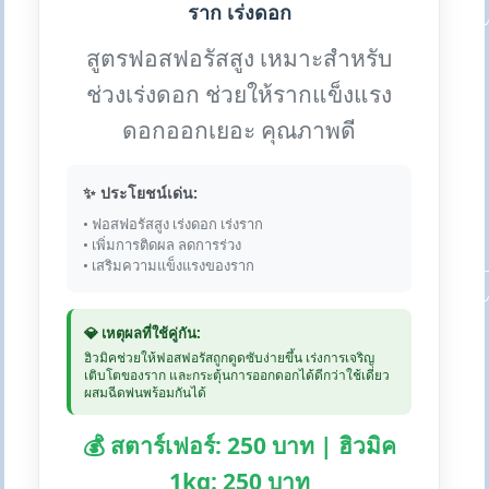
ราก เร่งดอก
สูตรฟอสฟอรัสสูง เหมาะสำหรับ
ช่วงเร่งดอก ช่วยให้รากแข็งแรง
ดอกออกเยอะ คุณภาพดี
✨ ประโยชน์เด่น:
• ฟอสฟอรัสสูง เร่งดอก เร่งราก
• เพิ่มการติดผล ลดการร่วง
• เสริมความแข็งแรงของราก
💎 เหตุผลที่ใช้คู่กัน:
ฮิวมิคช่วยให้ฟอสฟอรัสถูกดูดซับง่ายขึ้น เร่งการเจริญ
เติบโตของราก และกระตุ้นการออกดอกได้ดีกว่าใช้เดี่ยว
ผสมฉีดพ่นพร้อมกันได้
💰 สตาร์เฟอร์: 250 บาท | ฮิวมิค
1kg: 250 บาท