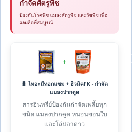
กำจัดศัตรูพืช
ป้องกันโรคพืช แมลงศัตรูพืช และวัชพืช เพื่อ
ผลผลิตที่สมบูรณ์
+
🐛 ไทอะมีทอกแซม + ฮิวมิคFK - กำจัด
แมลงปากดูด
สารอินทรีย์ป้องกันกำจัดเพลี้ยทุก
ชนิด แมลงปากดูด หนอนชอนใบ
และโล่ปลาดาว