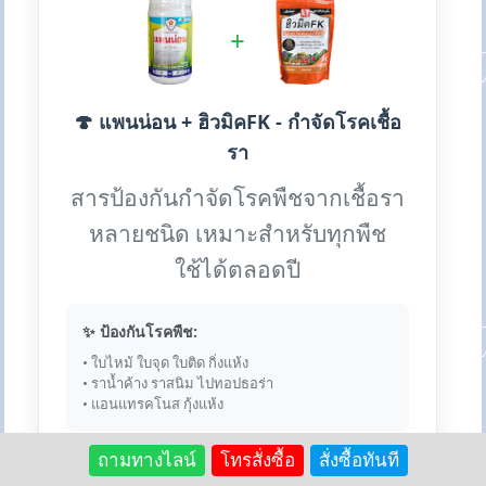
+
🍄 แพนน่อน + ฮิวมิคFK - กำจัดโรคเชื้อ
รา
สารป้องกันกำจัดโรคพืชจากเชื้อรา
หลายชนิด เหมาะสำหรับทุกพืช
ใช้ได้ตลอดปี
✨ ป้องกันโรคพืช:
• ใบไหม้ ใบจุด ใบติด กิ่งแห้ง
• ราน้ำค้าง ราสนิม ไปทอปธอร่า
• แอนแทรคโนส กุ้งแห้ง
ถามทางไลน์
โทรสั่งซื้อ
สั่งซื้อทันที
💎 เหตุผลที่ใช้คู่กัน: