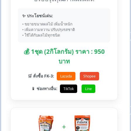
✨ ประโยชน์เด่น:
• ขยายขนาดผลไม้ เพิ่มน้ำหนัก
• เพิ่มความหวาน ปรับปรุงรสชาติ
• ใช้ได้กับผลไม้ทุกชนิด
💰 1ชุด (2กิโลกรัม) ราคา : 950
บาท
🛒 สั่งซื้อ FK-3:
Lazada
Shopee
📱 ช่องทางอื่น:
TikTok
Line
+