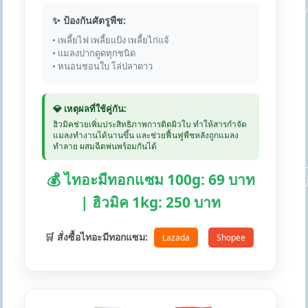
✨ ป้องกันศัตรูพืช:
• เพลี้ยไฟ เพลี้ยแป้ง เพลี้ยไก่แจ้
• แมลงปากดูดทุกชนิด
• หนอนชอนใบ โล่ปลาดาว
💎 เหตุผลที่ใช้คู่กัน:
ฮิวมิคช่วยเพิ่มประสิทธิภาพการติดผิวใบ ทำให้สารกำจัด
แมลงทำงานได้นานขึ้น และช่วยฟื้นฟูพืชหลังถูกแมลง
ทำลาย ผสมฉีดพ่นพร้อมกันได้
💰 ไทอะมีทอกแซม 100g: 69 บาท
| ฮิวมิค 1kg: 250 บาท
🛒 สั่งซื้อไทอะมีทอกแซม:
Lazada
Shopee