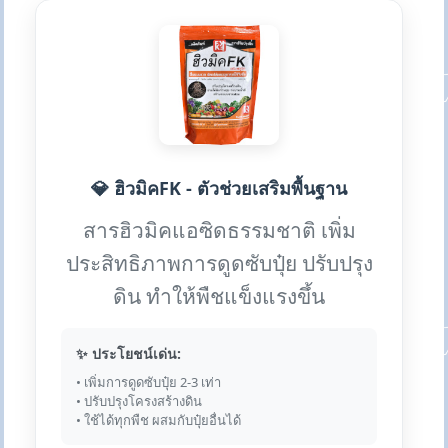
💎 ฮิวมิคFK - ตัวช่วยเสริมพื้นฐาน
สารฮิวมิคแอซิดธรรมชาติ เพิ่ม
ประสิทธิภาพการดูดซับปุ๋ย ปรับปรุง
ดิน ทำให้พืชแข็งแรงขึ้น
✨ ประโยชน์เด่น:
• เพิ่มการดูดซับปุ๋ย 2-3 เท่า
• ปรับปรุงโครงสร้างดิน
• ใช้ได้ทุกพืช ผสมกับปุ๋ยอื่นได้