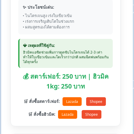
✨ ประโยชน์เด่น:
• ไนโตรเจนสูง เร่งใบเขียวเข้ม
• เร่งการเจริญเติบโตในช่วงแรก
• ผสมสูตรเองได้ตามต้องการ
💎 เหตุผลที่ใช้คู่กัน:
ฮิวมิคแอซิดช่วยเพิ่มการดูดซับไนโตรเจนได้ 2-3 เท่า
ทำให้ใบเขียวเข้มและโตเร็วกว่าปกติ ผสมฉีดพ่นพร้อมกัน
ได้ทุกครั้ง
💰 สตาร์เฟอร์: 250 บาท | ฮิวมิค
1kg: 250 บาท
🛒 สั่งซื้อสตาร์เฟอร์:
Lazada
Shopee
🛒 สั่งซื้อฮิวมิค:
Lazada
Shopee