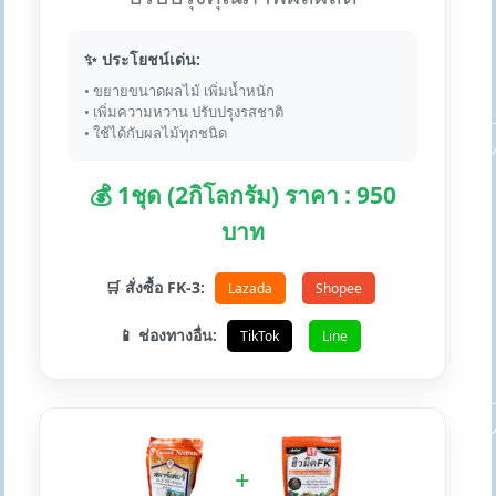
✨ ประโยชน์เด่น:
• ขยายขนาดผลไม้ เพิ่มน้ำหนัก
• เพิ่มความหวาน ปรับปรุงรสชาติ
• ใช้ได้กับผลไม้ทุกชนิด
💰 1ชุด (2กิโลกรัม) ราคา : 950
บาท
🛒 สั่งซื้อ FK-3:
Lazada
Shopee
📱 ช่องทางอื่น:
TikTok
Line
+