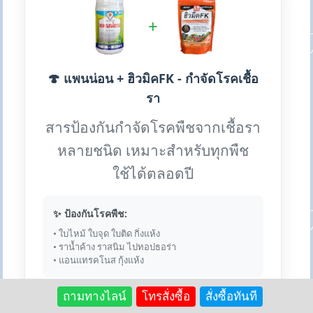
+
🍄 แพนน่อน + ฮิวมิคFK - กำจัดโรคเชื้อ
รา
สารป้องกันกำจัดโรคพืชจากเชื้อรา
หลายชนิด เหมาะสำหรับทุกพืช
ใช้ได้ตลอดปี
✨ ป้องกันโรคพืช:
• ใบไหม้ ใบจุด ใบติด กิ่งแห้ง
• ราน้ำค้าง ราสนิม ไปทอปธอร่า
• แอนแทรคโนส กุ้งแห้ง
ถามทางไลน์
โทรสั่งซื้อ
สั่งซื้อทันที
💎 เหตุผลที่ใช้คู่กัน: