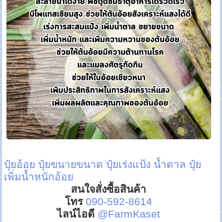
ปุ๋ยอ้อย
ปุ๋ยขนายขนาด
ปุ๋ยเร่งแป้ง น้ำตาล
ปุ๋ย
เพิ่มน้ำหนักอ้อย
สนใจสั่งซื้อสินค้า
โทร
090-592-8614
ไลน์ไอดี
@FarmKaset