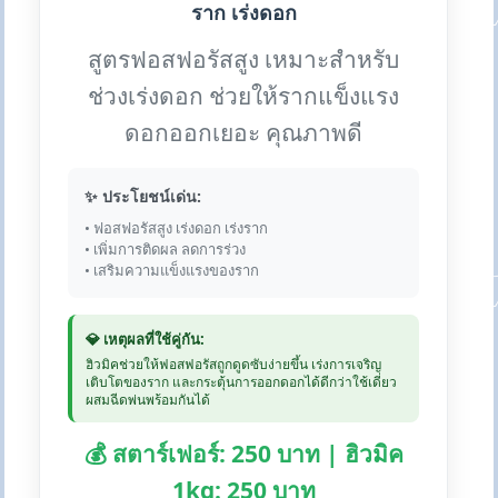
ราก เร่งดอก
สูตรฟอสฟอรัสสูง เหมาะสำหรับ
ช่วงเร่งดอก ช่วยให้รากแข็งแรง
ดอกออกเยอะ คุณภาพดี
✨ ประโยชน์เด่น:
• ฟอสฟอรัสสูง เร่งดอก เร่งราก
• เพิ่มการติดผล ลดการร่วง
• เสริมความแข็งแรงของราก
💎 เหตุผลที่ใช้คู่กัน:
ฮิวมิคช่วยให้ฟอสฟอรัสถูกดูดซับง่ายขึ้น เร่งการเจริญ
เติบโตของราก และกระตุ้นการออกดอกได้ดีกว่าใช้เดี่ยว
ผสมฉีดพ่นพร้อมกันได้
💰 สตาร์เฟอร์: 250 บาท | ฮิวมิค
1kg: 250 บาท