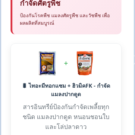
กำจัดศัตรูพืช
ป้องกันโรคพืช แมลงศัตรูพืช และวัชพืช เพื่อ
ผลผลิตที่สมบูรณ์
+
🐛 ไทอะมีทอกแซม + ฮิวมิคFK - กำจัด
แมลงปากดูด
สารอินทรีย์ป้องกันกำจัดเพลี้ยทุก
ชนิด แมลงปากดูด หนอนชอนใบ
และโล่ปลาดาว