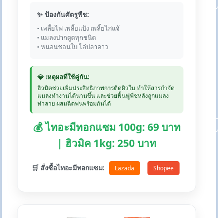
✨ ป้องกันศัตรูพืช:
• เพลี้ยไฟ เพลี้ยแป้ง เพลี้ยไก่แจ้
• แมลงปากดูดทุกชนิด
• หนอนชอนใบ โล่ปลาดาว
💎 เหตุผลที่ใช้คู่กัน:
ฮิวมิคช่วยเพิ่มประสิทธิภาพการติดผิวใบ ทำให้สารกำจัด
แมลงทำงานได้นานขึ้น และช่วยฟื้นฟูพืชหลังถูกแมลง
ทำลาย ผสมฉีดพ่นพร้อมกันได้
💰 ไทอะมีทอกแซม 100g: 69 บาท
| ฮิวมิค 1kg: 250 บาท
🛒 สั่งซื้อไทอะมีทอกแซม:
Lazada
Shopee