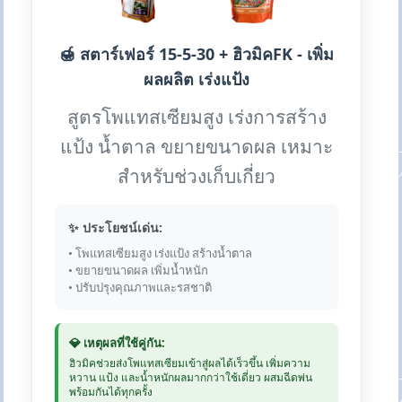
🍯 สตาร์เฟอร์ 15-5-30 + ฮิวมิคFK - เพิ่ม
ผลผลิต เร่งแป้ง
สูตรโพแทสเซียมสูง เร่งการสร้าง
แป้ง น้ำตาล ขยายขนาดผล เหมาะ
สำหรับช่วงเก็บเกี่ยว
✨ ประโยชน์เด่น:
• โพแทสเซียมสูง เร่งแป้ง สร้างน้ำตาล
• ขยายขนาดผล เพิ่มน้ำหนัก
• ปรับปรุงคุณภาพและรสชาติ
💎 เหตุผลที่ใช้คู่กัน:
ฮิวมิคช่วยส่งโพแทสเซียมเข้าสู่ผลได้เร็วขึ้น เพิ่มความ
หวาน แป้ง และน้ำหนักผลมากกว่าใช้เดี่ยว ผสมฉีดพ่น
พร้อมกันได้ทุกครั้ง