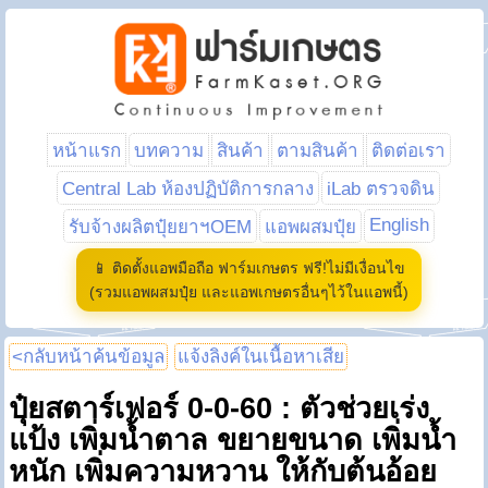
หน้าแรก
บทความ
สินค้า
ตามสินค้า
ติดต่อเรา
Central Lab ห้องปฏิบัติการกลาง
iLab ตรวจดิน
English
รับจ้างผลิตปุ๋ยยาฯOEM
แอพผสมปุ๋ย
📱 ติดตั้งแอพมือถือ ฟาร์มเกษตร ฟรี!ไม่มีเงื่อนไข
(รวมแอพผสมปุ๋ย และแอพเกษตรอื่นๆไว้ในแอพนี้)
<กลับหน้าค้นข้อมูล
แจ้งลิงค์ในเนื้อหาเสีย
ปุ๋ยสตาร์เฟอร์ 0-0-60 : ตัวช่วยเร่ง
แป้ง เพิ่มน้ำตาล ขยายขนาด เพิ่มน้ำ
หนัก เพิ่มความหวาน ให้กับต้นอ้อย