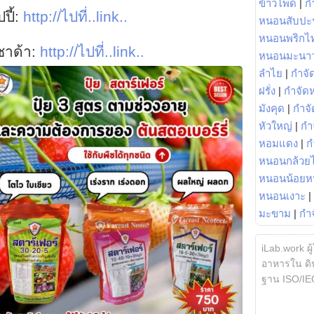
ข้าวโพด
|
ก
ปปี้:
http://ไปที่..link..
หนอนสับปะ
หนอนพริกไ
าซาด้า:
http://ไปที่..link..
หนอนมะนา
ลำไย
|
กำจัด
ฝรั่ง
|
กำจัด
มังคุด
|
กำจั
หัวใหญ่
|
กำ
หอมแดง
|
ก
หนอนกล้วยไ
หนอนน้อยห
หนอนเงาะ
|
มะขาม
|
กำ
iLab.work ผู
อาหารใน ดิน
ฐาน ISO/IE