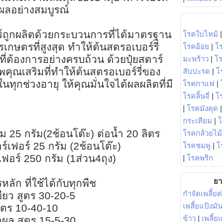
ลอย่างสมบูรณ์
ร์ถูกผลิตด้วยกระบวนการที่ได้มาตรฐาน
โรคใบไหม้
เกษตรที่สูงสุด ทำให้ต้นสตรอเบอร์รี่
โรคอ้อย
|
โ
่ต้องการอย่างครบถ้วน ด้วยปุ๋ยสตาร์
มะพร้าว
|
โ
รพคุณเสริมที่ทำให้ต้นสตรอเบอร์รี่ของ
สับปะรด
|
โ
ทุกช่วงอายุ ให้คุณมั่นใจได้ผลผลิตที่มี
โรคกาแฟ
|
โรคลิ้นจี่
|
โร
|
โรคมังคุด
กระเทียม
|
 25 กรัม(2ช้อนโต๊ะ) ต่อน้ำ 20 ลิตร
โรคกล้วยไม้
าร์เฟอร์ 25 กรัม (2ช้อนโต๊ะ)
โรคชมพู่
|
โ
์เฟอร์ 250 กรัม (1ส่วน4ถุง)
|
โรคพริก
ยา
หลัก ที่ใช้ได้กับทุกพืช
กำจัดเพลี้ยต
เขียว สูตร 30-20-5
เพลี้ยแป้งม
สูตร 10-40-10
ข้าว
|
เพลี้
ดผล สูตร 15-5-30