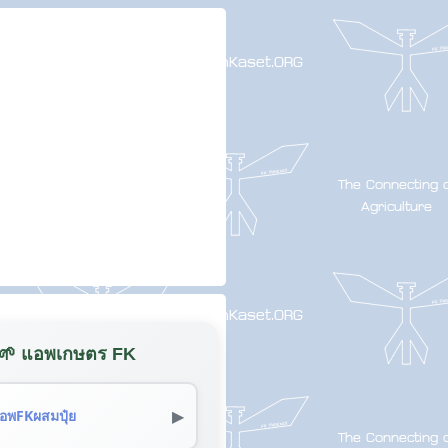
🌱 แอพเกษตร FK
▶
อพFKผสมปุ๋ย