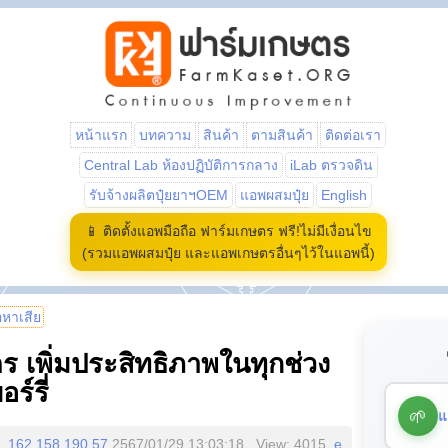
หน้าแรก
บทความ
สินค้า
ตามสินค้า
ติดต่อเรา
Central Lab ห้องปฏิบัติการกลาง
iLab ตรวจดิน
รับจ้างผลิตปุ๋ยยาฯOEM
แอพผสมปุ๋ย
English
📱 ติดตั้งแอพมือถือ ฟาร์มเกษตร ฟรี!ไม่มีเงื่อนไข
(รวมแอพผสมปุ๋ย และแอพเกษตรอื่นๆไว้ในแอพนี้)
้อหาเสีย
ูตร เพิ่มประสิทธิภาพในทุกช่วง
ร์รี่
🌱
แ
162.158.190.57
2567/01/29 13:03:18 , View: 4015,
e