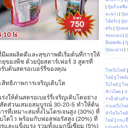
|
ปุ๋ยถั่วเหลือ
มะนาว
|
ปุ๋ย
ไม้ฝรั่ง
|
ปุ๋ย
ฝรั่ง
|
ปุ๋ยหอ
หอมแดง
|
ป
อินทผลัม
|
ป
ปุ๋ยมะม่วง
|
่มีผลผลิตดีและสุขภาพดีเริ่มต้นที่การให้
ุของพืช ด้วยปุ๋ยสตาร์เฟอร์ 3 สูตรที่
รับต้นสตรอเบอร์รี่ของคุณ
โรคใบไหม้
ไหม้
|
โรคอ้
ประสิทธิภาพการเจริญเติบโต
ใบไหม้
|
โร
ข้าวโพด
|
ป
เร่งให้ต้นสตรอเบอร์รี่เจริญเติบโตอย่าง
ราน้ำค้างถั่
มีสัดส่วนเสมอสมบูรณ์ 30-20-5 ทำให้ต้น
กาแฟใบไหม
รที่เหมาะสมทั้งไนโตรเจนสูง (30%) ที่
ลำไยใบไหม้
บโตไว พร้อมกับฟอสฟอรัสสูง (20%) ที่
ไหม้
|
กระเจ
ยรและแข็งแรง รวมทั้งแมกนีเซียม (5%)
|
มันฝรั่งใบใ