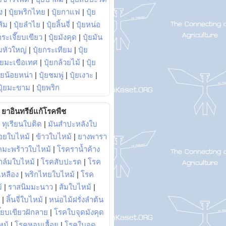
ง
|
ปุ๋ยพริกไทย
|
ปุ๋ยกาแฟ
|
ปุ๋ย
ส้ม
|
ปุ๋ยลำไย
|
ปุ๋ยลิ้นจี่
|
ปุ๋ยหน่อ
กระเจี๊ยบเขียว
|
ปุ๋ยมังคุด
|
ปุ๋ยมัน
มหัวใหญ่
|
ปุ๋ยกระเทียม
|
ปุ๋ย
ุ๋ยมะเขือเทศ
|
ปุ๋ยกล้วยไม้
|
ปุ๋ย
ุ๋ยน้อยหน่า
|
ปุ๋ยชมพู่
|
ปุ๋ยเงาะ
|
ปุ๋ยมะขาม
|
ปุ๋ยพริก
ยาอินทรีย์แก้โรคพืช
|
ทุเรียนใบติด
|
มันสำปะหลังใบ
อยใบไหม้
|
ข้าวใบไหม้
|
ยางพารา
คมะพร้าวใบไหม้
|
โรคราน้ำค้าง
าล์มใบไหม้
|
โรคสับปะรด
|
โรค
วเหลือง
|
พริกไทยใบไหม้
|
โรค
้
|
ราสนิมมะนาว
|
ส้มใบไหม้
|
|
ลิ้นจี่ใบไหม้
|
หน่อไม้ฝรั่งลำต้น
ี๊ยบเขียวฝักลาย
|
โรคใบจุดมังคุด
หม้
|
โรคหอมเลื้อย
|
โรคใบจุด