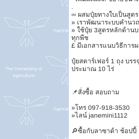
.
∞ ผสมปุ๋ยทางใบเป็นสูต
» เราพัฒนาระบบคำนวณสู
» ใช้ปุ๋ย 3สูตรหลักด้า
ทุกพืช
£ มีเอกสารแนบวิธีการ
ปุ๋ยสตาร์เฟอร์ 1 ถุง บรร
ประมาณ 10 ไร่
📌สั่งซื้อ สอบถาม
»โทร 097-918-3530
»ไลน์ janemini1112
🔎ซื้อกับลาซาด้า ช้อปปี้
.