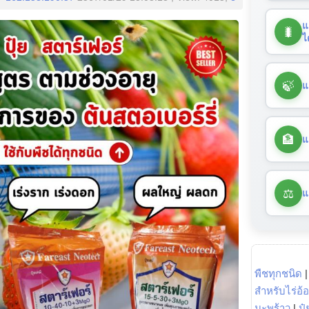
แ
🐛
ไ
🍃
แ
🏦
แ
⚖️
แ
พืชทุกชนิด
สำหรับไร่อ้
มะพร้าว
|
ปุ