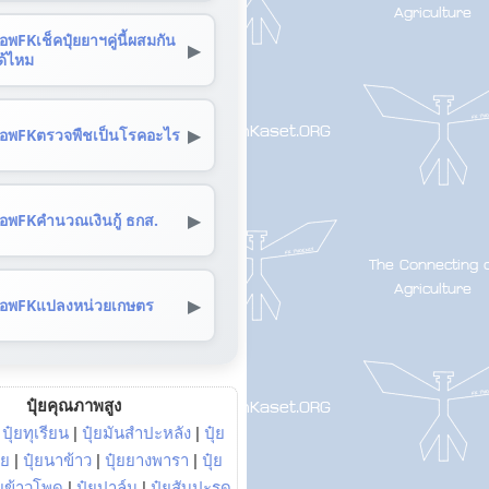
อพFKเช็คปุ๋ยยาฯคู่นี้ผสมกัน
▶
ด้ไหม
▶
อพFKตรวจพืชเป็นโรคอะไร
▶
อพFKคำนวณเงินกู้ ธกส.
▶
อพFKแปลงหน่วยเกษตร
ปุ๋ยคุณภาพสูง
|
ปุ๋ยทุเรียน
|
ปุ๋ยมันสำปะหลัง
|
ปุ๋ย
อย
|
ปุ๋ยนาข้าว
|
ปุ๋ยยางพารา
|
ปุ๋ย
๋ยข้าวโพด
|
ปุ๋ยปาล์ม
|
ปุ๋ยสับปะรด