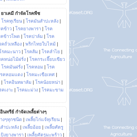
ยาเคมี กำจัดโรคพืช
|
โรคทุเรียน
|
โรคมันสำปะหลัง
|
รคข้าว
|
โรคยางพารา
|
โรค
รคข้าวโพด
|
โรคปาล์ม
|
โรค
รคถั่วเหลือง
|
พริกไทยใบไหม้
|
โรคมะนาว
|
โรคส้ม
|
โรคลำไย
|
คหน่อไม้ฝรั่ง
|
โรคกระเจี๊ยบเขียว
|
โรคมันฝรั่ง
|
โรคหอม
|
โรค
โรคหอมแดง
|
โรคมะเขือเทศ
|
|
โรคอินทผาลัม
|
โรคน้อยหน่า
|
รคเงาะ
|
โรคมะม่วง
|
โรคมะขาม
อินทรีย์ กำจัดเพลี้ยต่างๆ
่างๆทุกชนิด
|
เพลี้ยไก่แจ้ทุเรียน
|
ันสำปะหลัง
|
เพลี้ยอ้อย
|
เพลี้ยศัตรู
ยแป้งยางพารา
|
เพลี้ยศัตรูมะพร้าว
|