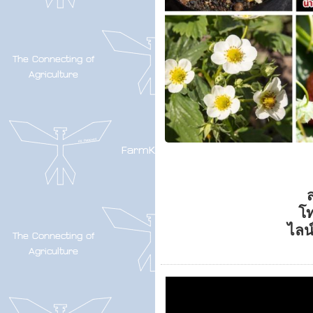
ส
โ
ไลน