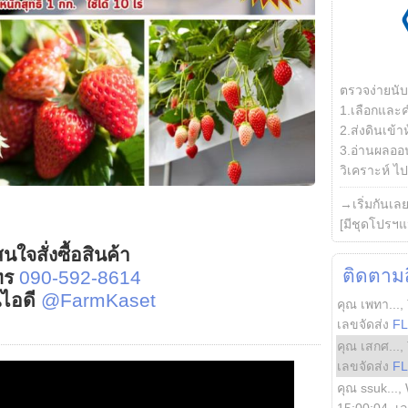
ตรวจง่ายนั
1.เลือกและ
2.ส่งดินเข้า
3.อ่านผลออน
วิเคราะห์ ไปต
→เริ่มกันเล
[มีชุดโปรฯแ
นใจสั่งซื้อสินค้า
ติดตามสิ
ทร
090-592-8614
์ไอดี
@FarmKaset
คุณ เพทา...
,
เลขจัดส่ง
F
คุณ เสกศ...
,
เลขจัดส่ง
F
คุณ ssuk...
,
15:00:04
, เ