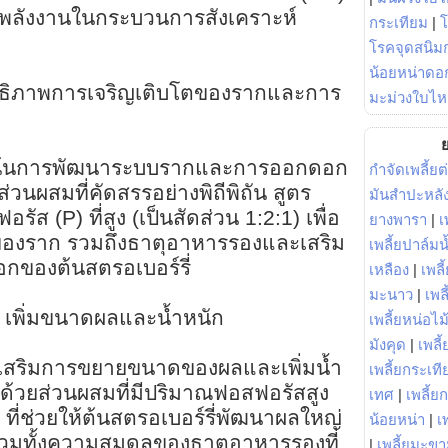
งพลังงานในกระบวนการสังเคราะห์
กระเทียม
|
โรคจุดสนิมก
น้อยหน่าดอก
สิทธิภาพการเจริญเติบโตของรากและการ
มะม่วงใบไห
ย
ื่อเน้นการพัฒนาระบบรากและการออกดอก
กำจัดเพลี้ยต
ส่วนผสมที่คัดสรรอย่างพิถีพิถัน สูตร
มันสำปะหลั
ส (P) ที่สูง (เป็นสัดส่วน 1:2:1) เพื่อ
ยางพารา
|
เ
ตของราก รวมถึงธาตุอาหารรองและเสริม
เพลี้ยปาล์มน
อกของต้นสตรอเบอร์รี่
เหลือง
|
เพลี
มะนาว
|
เพล
 เพิ่มขนาดผลและน้ำหนัก
เพลี้ยหน่อไม้
มังคุด
|
เพลี้
ส่งเสริมการขยายขนาดของผลและเพิ่มน้ำ
เพลี้ยกระเที
 ด้วยส่วนผสมที่มีปริมาณฟอสฟอรัสสูง
เทศ
|
เพลี้ย
ที่ช่วยให้ต้นสตรอเบอร์รี่พัฒนาผลใหญ่
น้อยหน่า
|
เ
รวมทั้งความสมดุลของธาตุอาหารรองที่
|
เพลี้ยมะข