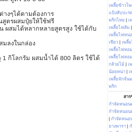
เพลี้ยข้าวโ
แป้งสับปะร
รต่างๆได้ตามต้องการ
พริกไทย
|
เ
ตรผสมปุ๋ยให้ใช้ฟรี
เพลี้ยไฟส้ม
นบน ผสมได้หลากหลายสูตรสูง ใช้ได้กับ
เพลี้ยไฟหน่อ
เขียว
|
เพลี้
ผสมลงในกล่อง
เพลี้ยไฟหอม
เพลี้ยไฟหอ
จุ 1 กิโลกรัม ผสมน้ำได้ 800 ลิตร ใช้ได้
กล้วยไม้
|
เพ
น้อยหน่า
|
เ
เพลี้ยจักจั่น
พริก
สารช
กำจัดหนอนศ
กำจัดหนอนม
|
กำจัดหนอ
ยางพารา
|
ก