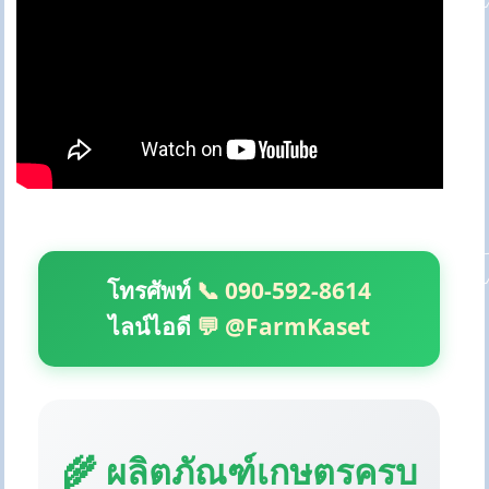
โทรศัพท์
📞 090-592-8614
ไลน์ไอดี
💬 @FarmKaset
🌾 ผลิตภัณฑ์เกษตรครบ