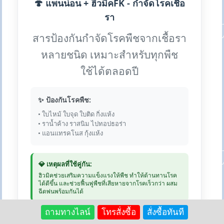
🍄 แพนน่อน + ฮิวมิคFK - กำจัดโรคเชื้อ
รา
สารป้องกันกำจัดโรคพืชจากเชื้อรา
หลายชนิด เหมาะสำหรับทุกพืช
ใช้ได้ตลอดปี
✨ ป้องกันโรคพืช:
• ใบไหม้ ใบจุด ใบติด กิ่งแห้ง
• ราน้ำค้าง ราสนิม ไปทอปธอร่า
• แอนแทรคโนส กุ้งแห้ง
💎 เหตุผลที่ใช้คู่กัน:
ฮิวมิคช่วยเสริมความแข็งแรงให้พืช ทำให้ต้านทานโรค
ได้ดีขึ้น และช่วยฟื้นฟูพืชที่เสียหายจากโรคเร็วกว่า ผสม
ฉีดพ่นพร้อมกันได้
ถามทางไลน์
โทรสั่งซื้อ
สั่งซื้อทันที
💰 แพนน่อน 1kg: 390 บาท | ฮิว