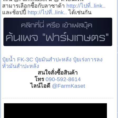
สามารเลือกซื้อกับลาซาด้า
http://ไปที่..link..
และช้อปปี้
http://ไปที่..link..
ได้เช่นกัน
ปุ๋ยน้ำ FK-3C
ปุ๋ยมันสำปะหลัง
ปุ๋ยเร่งการลง
หัวมันสำปะหลัง
สนใจสั่งซื้อสินค้า
โทร
090-592-8614
ไลน์ไอดี
@FarmKaset