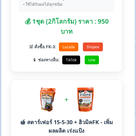
• ใช้ได้กับผลไม้ทุกชนิด
💰 1ชุด (2กิโลกรัม) ราคา : 950
บาท
🛒 สั่งซื้อ FK-3:
Lazada
Shopee
📱 ช่องทางอื่น:
TikTok
Line
+
🍯 สตาร์เฟอร์ 15-5-30 + ฮิวมิคFK - เพิ่ม
ผลผลิต เร่งแป้ง