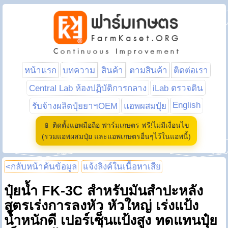
หน้าแรก
บทความ
สินค้า
ตามสินค้า
ติดต่อเรา
Central Lab ห้องปฏิบัติการกลาง
iLab ตรวจดิน
English
รับจ้างผลิตปุ๋ยยาฯOEM
แอพผสมปุ๋ย
📱 ติดตั้งแอพมือถือ ฟาร์มเกษตร ฟรี!ไม่มีเงื่อนไข
(รวมแอพผสมปุ๋ย และแอพเกษตรอื่นๆไว้ในแอพนี้)
<กลับหน้าค้นข้อมูล
แจ้งลิงค์ในเนื้อหาเสีย
ปุ๋ยน้ำ FK-3C สำหรับมันสำปะหลัง
สูตรเร่งการลงหัว หัวใหญ่ เร่งแป้ง
น้ำหนักดี เปอร์เซ็นแป้งสูง ทดแทนปุ๋ย