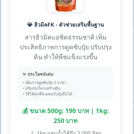
💎 ฮิวมิคFK - ตัวช่วยเสริมพื้นฐาน
สารฮิวมิคแอซิดธรรมชาติ เพิ่ม
ประสิทธิภาพการดูดซับปุ๋ย ปรับปรุง
ดิน ทำให้พืชแข็งแรงขึ้น
✨ ประโยชน์เด่น:
• เพิ่มการดูดซับปุ๋ย 2-3 เท่า
• ปรับปรุงโครงสร้างดิน
• ใช้ได้ทุกพืช ผสมกับปุ๋ยอื่นได้
💰 ขนาด 500g: 190 บาท | 1kg:
250 บาท
💧 1kg ผสมน้ำได้ถึง 2,000 ลิตร