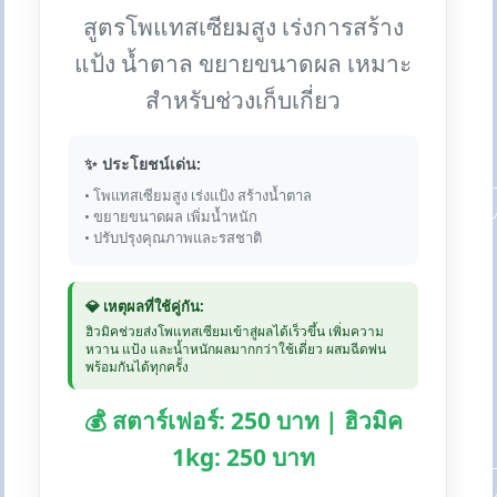
สูตรโพแทสเซียมสูง เร่งการสร้าง
แป้ง น้ำตาล ขยายขนาดผล เหมาะ
สำหรับช่วงเก็บเกี่ยว
✨ ประโยชน์เด่น:
• โพแทสเซียมสูง เร่งแป้ง สร้างน้ำตาล
• ขยายขนาดผล เพิ่มน้ำหนัก
• ปรับปรุงคุณภาพและรสชาติ
💎 เหตุผลที่ใช้คู่กัน:
ฮิวมิคช่วยส่งโพแทสเซียมเข้าสู่ผลได้เร็วขึ้น เพิ่มความ
หวาน แป้ง และน้ำหนักผลมากกว่าใช้เดี่ยว ผสมฉีดพ่น
พร้อมกันได้ทุกครั้ง
💰 สตาร์เฟอร์: 250 บาท | ฮิวมิค
1kg: 250 บาท