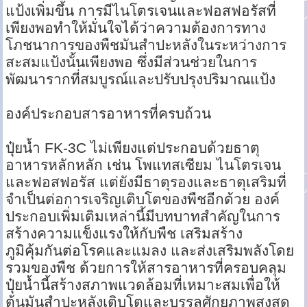
แป้งเพิ่มขึ้น การมีไนโตรเจนและฟอสฟอรัสที่
เพียงพอทำให้มั่นใจได้ว่าความต้องการทาง
โภชนาการของพืชมันสำปะหลังในระหว่างการ
สะสมแป้งนั้นเพียงพอ ซึ่งมีส่วนช่วยในการ
พัฒนารากที่สมบูรณ์และปรับปรุงปริมาณแป้ง
องค์ประกอบสารอาหารที่ครบถ้วน
ปุ๋ยน้ำ FK-3C ไม่เพียงแต่ประกอบด้วยธาตุ
อาหารหลักหลัก เช่น โพแทสเซียม ไนโตรเจน
และฟอสฟอรัส แต่ยังมีธาตุรองและธาตุเสริมที่
จำเป็นต่อการเจริญเติบโตของพืชอีกด้วย องค์
ประกอบเพิ่มเติมเหล่านี้มีบทบาทสำคัญในการ
สร้างความแข็งแรงให้กับพืช เสริมสร้าง
ภูมิคุ้มกันต่อโรคและแมลง และส่งเสริมพลังโดย
รวมของพืช ด้วยการให้สารอาหารที่ครอบคลุม
ปุ๋ยน้ำนี้สร้างสภาพแวดล้อมที่เหมาะสมเพื่อให้
ต้นมันสำปะหลังเติบโตและบรรลุศักยภาพสูงสุด