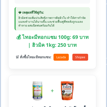
💎 เหตุผลที่ใช้คู่กัน:
ฮิวมิคช่วยเพิ่มประสิทธิภาพการติดผิวใบ ทำให้สารกำจัด
แมลงทำงานได้นานขึ้น และช่วยฟื้นฟูพืชหลังถูกแมลง
ทำลาย ผสมฉีดพ่นพร้อมกันได้
💰 ไทอะมีทอกแซม 100g: 69 บาท
| ฮิวมิค 1kg: 250 บาท
🛒 สั่งซื้อไทอะมีทอกแซม:
Lazada
Shopee
+