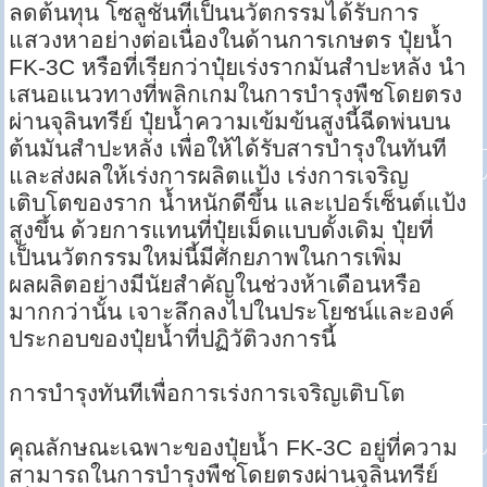
ลดต้นทุน โซลูชั่นที่เป็นนวัตกรรมได้รับการ
แสวงหาอย่างต่อเนื่องในด้านการเกษตร ปุ๋ยน้ำ
FK-3C หรือที่เรียกว่าปุ๋ยเร่งรากมันสำปะหลัง นำ
เสนอแนวทางที่พลิกเกมในการบำรุงพืชโดยตรง
ผ่านจุลินทรีย์ ปุ๋ยน้ำความเข้มข้นสูงนี้ฉีดพ่นบน
ต้นมันสำปะหลัง เพื่อให้ได้รับสารบำรุงในทันที
และส่งผลให้เร่งการผลิตแป้ง เร่งการเจริญ
เติบโตของราก น้ำหนักดีขึ้น และเปอร์เซ็นต์แป้ง
สูงขึ้น ด้วยการแทนที่ปุ๋ยเม็ดแบบดั้งเดิม ปุ๋ยที่
เป็นนวัตกรรมใหม่นี้มีศักยภาพในการเพิ่ม
ผลผลิตอย่างมีนัยสำคัญในช่วงห้าเดือนหรือ
มากกว่านั้น เจาะลึกลงไปในประโยชน์และองค์
ประกอบของปุ๋ยน้ำที่ปฏิวัติวงการนี้
การบำรุงทันทีเพื่อการเร่งการเจริญเติบโต
คุณลักษณะเฉพาะของปุ๋ยน้ำ FK-3C อยู่ที่ความ
สามารถในการบำรุงพืชโดยตรงผ่านจุลินทรีย์