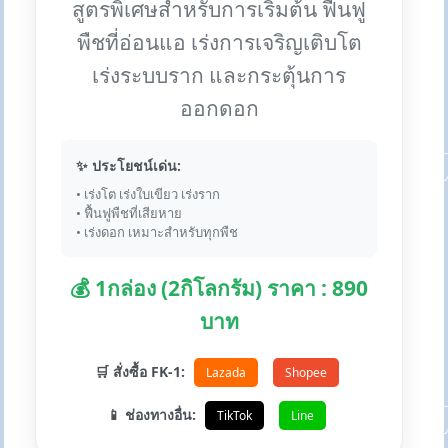
สูตรพิเศษสำหรับการเริ่มต้น ฟื้นฟู
พืชที่อ่อนแอ เร่งการเจริญเติบโต
เร่งระบบราก และกระตุ้นการ
ออกดอก
✨ ประโยชน์เด่น:
• เร่งโต เร่งใบเขียว เร่งราก
• ฟื้นฟูพืชที่เสียหาย
• เร่งดอก เหมาะสำหรับทุกพืช
💰 1กล่อง (2กิโลกรัม) ราคา : 890
บาท
🛒 สั่งซื้อ FK-1:
Lazada
Shopee
📱 ช่องทางอื่น:
TikTok
Line