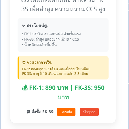
3S เพื่อลำสูง ความหวาน CCS สูง
✨ ประโยชน์คู่:
• FK-1: เร่งโต เร่งแตกหน่อ ลำแข็งแรง
• FK-3S: ลำสูง ปล้องยาว เพิ่มค่า CCS
• น้ำหนักต่อลำเพิ่มขึ้น
⏰ ช่วงเวลาการใช้:
FK-1: หลังปลูก 1-3 เดือน และเมื่ออ้อยใบเหลือง
FK-3S: อายุ 6-10 เดือน และก่อนตัด 2-3 เดือน
💰 FK-1: 890 บาท | FK-3S: 950
บาท
🛒 สั่งซื้อ FK-3S:
Lazada
Shopee