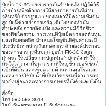
ปุ๋ยน้ำ FK-3C ปุ๋ยเร่งรากมันสำปะหลัง ปฏิวัติวิธี
การบำรุงพืชด้วยการให้สารอาหารทันทีผ่าน
จุลินทรีย์ ด้วยรูปแบบของเหลวที่มีความเข้มข้น
สูง ปุ๋ยนี้ช่วยเร่งการเจริญเติบโตของหัวมัน
สำปะหลัง การผลิตแป้ง และความมีชีวิตชีวา
ของพืชโดยรวม การแทนที่ปุ๋ยเม็ดช่วยลดต้นทุน
และเพิ่มผลผลิต นำเสนอโซลูชั่นที่คุ้มค่าและมี
ประสิทธิภาพสำหรับเกษตรกร ด้วยองค์ประกอบ
ของสารอาหารที่สมดุล ปุ๋ยน้ำ FK-3C จึงถูก
กำหนดให้เปลี่ยนการปลูกมันสำปะหลัง ทำให้
มั่นใจได้ว่าจะมีขนาดรากที่ใหญ่ขึ้น เปอร์เซ็นต์
แป้งที่ดีขึ้น และเพิ่มความต้านทานต่อโรคและ
แมลง การใช้ปุ๋ยน้ำที่เป็นนวัตกรรมนี้สามารถปู
ทางไปสู่อนาคตทางการเกษตรที่มั่งคั่งและยั่งยืน
สั่งซื้อ
โทร 090-592-8614
ไลน์ @FarmKaset มี @ ด้วยนะคะ