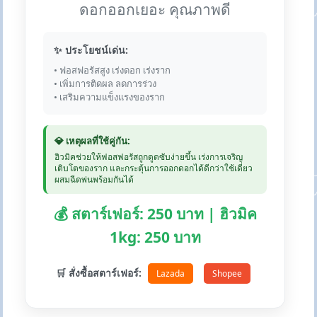
ดอกออกเยอะ คุณภาพดี
✨ ประโยชน์เด่น:
• ฟอสฟอรัสสูง เร่งดอก เร่งราก
• เพิ่มการติดผล ลดการร่วง
• เสริมความแข็งแรงของราก
💎 เหตุผลที่ใช้คู่กัน:
ฮิวมิคช่วยให้ฟอสฟอรัสถูกดูดซับง่ายขึ้น เร่งการเจริญ
เติบโตของราก และกระตุ้นการออกดอกได้ดีกว่าใช้เดี่ยว
ผสมฉีดพ่นพร้อมกันได้
💰 สตาร์เฟอร์: 250 บาท | ฮิวมิค
1kg: 250 บาท
🛒 สั่งซื้อสตาร์เฟอร์:
Lazada
Shopee