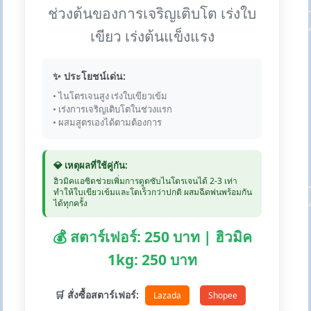
ช่วงต้นของการเจริญเติบโต เร่งใบ
เขียว เร่งต้นแข็งแรง
✨ ประโยชน์เด่น:
• ไนโตรเจนสูง เร่งใบเขียวเข้ม
• เร่งการเจริญเติบโตในช่วงแรก
• ผสมสูตรเองได้ตามต้องการ
💎 เหตุผลที่ใช้คู่กัน:
ฮิวมิคแอซิดช่วยเพิ่มการดูดซับไนโตรเจนได้ 2-3 เท่า
ทำให้ใบเขียวเข้มและโตเร็วกว่าปกติ ผสมฉีดพ่นพร้อมกัน
ได้ทุกครั้ง
💰 สตาร์เฟอร์: 250 บาท | ฮิวมิค
1kg: 250 บาท
🛒 สั่งซื้อสตาร์เฟอร์:
Lazada
Shopee