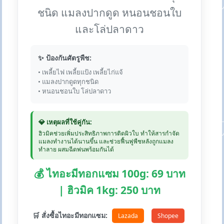
ชนิด แมลงปากดูด หนอนชอนใบ
และโล่ปลาดาว
✨ ป้องกันศัตรูพืช:
• เพลี้ยไฟ เพลี้ยแป้ง เพลี้ยไก่แจ้
• แมลงปากดูดทุกชนิด
• หนอนชอนใบ โล่ปลาดาว
💎 เหตุผลที่ใช้คู่กัน:
ฮิวมิคช่วยเพิ่มประสิทธิภาพการติดผิวใบ ทำให้สารกำจัด
แมลงทำงานได้นานขึ้น และช่วยฟื้นฟูพืชหลังถูกแมลง
ทำลาย ผสมฉีดพ่นพร้อมกันได้
💰 ไทอะมีทอกแซม 100g: 69 บาท
| ฮิวมิค 1kg: 250 บาท
🛒 สั่งซื้อไทอะมีทอกแซม:
Lazada
Shopee