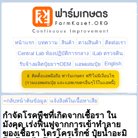
หน้าแรก
บทความ
สินค้า
ตามสินค้า
ติดต่อเรา
Central Lab ห้องปฏิบัติการกลาง
iLab ตรวจดิน
English
รับจ้างผลิตปุ๋ยยาฯOEM
แอพผสมปุ๋ย
📱 ติดตั้งแอพมือถือ ฟาร์มเกษตร ฟรี!ไม่มีเงื่อนไข
(รวมแอพผสมปุ๋ย และแอพเกษตรอื่นๆไว้ในแอพนี้)
<กลับหน้าค้นข้อมูล
แจ้งลิงค์ในเนื้อหาเสีย
กำจัดโรคพืชที่เกิดจากเชื้อรา ใน
มังคุด เร่งฟื้นฟูจากการเข้าทำลาย
ของเชื้อรา ไตรโครเร็กซ์ ปุ๋ยน้ำอะมิ