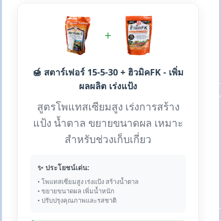
+
🍯 สตาร์เฟอร์ 15-5-30 + ฮิวมิคFK - เพิ่ม
ผลผลิต เร่งแป้ง
สูตรโพแทสเซียมสูง เร่งการสร้าง
แป้ง น้ำตาล ขยายขนาดผล เหมาะ
สำหรับช่วงเก็บเกี่ยว
✨ ประโยชน์เด่น:
• โพแทสเซียมสูง เร่งแป้ง สร้างน้ำตาล
• ขยายขนาดผล เพิ่มน้ำหนัก
• ปรับปรุงคุณภาพและรสชาติ