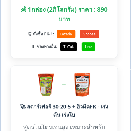
💰 1กล่อง (2กิโลกรัม) ราคา : 890
บาท
🛒 สั่งซื้อ FK-1:
Lazada
Shopee
📱 ช่องทางอื่น:
TikTok
Line
+
🚀 สตาร์เฟอร์ 30-20-5 + ฮิวมิคFK - เร่ง
ต้น เร่งใบ
สูตรไนโตรเจนสูง เหมาะสำหรับ