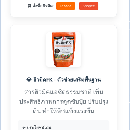
🛒 สั่งซื้อฮิวมิค:
Lazada
Shopee
💎 ฮิวมิคFK - ตัวช่วยเสริมพื้นฐาน
สารฮิวมิคแอซิดธรรมชาติ เพิ่ม
ประสิทธิภาพการดูดซับปุ๋ย ปรับปรุง
ดิน ทำให้พืชแข็งแรงขึ้น
✨ ประโยชน์เด่น: