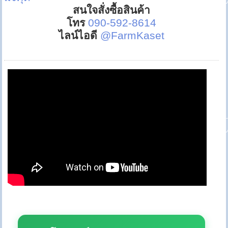
สนใจสั่งซื้อสินค้า
โทร
090-592-8614
ไลน์ไอดี
@FarmKaset