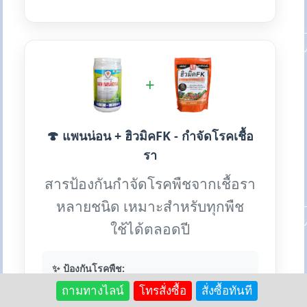
+
🍄 แพนน่อน + ฮิวมิคFK - กำจัดโรคเชื้อ
รา
สารป้องกันกำจัดโรคพืชจากเชื้อรา
หลายชนิด เหมาะสำหรับทุกพืช
ใช้ได้ตลอดปี
✨ ป้องกันโรคพืช:
• ใบไหม้ ใบจุด ใบติด กิ่งแห้ง
ถามทางไลน์
โทรสั่งซื้อ
สั่งซื้อทันที
• ราน้ำค้าง ราสนิม ไปทอปธอร่า