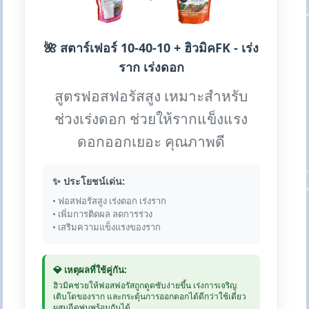
🌺 สตาร์เฟอร์ 10-40-10 + ฮิวมิคFK - เร่ง
ราก เร่งดอก
สูตรฟอสฟอรัสสูง เหมาะสำหรับ
ช่วงเร่งดอก ช่วยให้รากแข็งแรง
ดอกออกเยอะ คุณภาพดี
✨ ประโยชน์เด่น:
• ฟอสฟอรัสสูง เร่งดอก เร่งราก
• เพิ่มการติดผล ลดการร่วง
• เสริมความแข็งแรงของราก
💎 เหตุผลที่ใช้คู่กัน:
ฮิวมิคช่วยให้ฟอสฟอรัสถูกดูดซับง่ายขึ้น เร่งการเจริญ
เติบโตของราก และกระตุ้นการออกดอกได้ดีกว่าใช้เดี่ยว
ผสมฉีดพ่นพร้อมกันได้