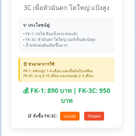
3C เพื่อหัวมันดก โตใหญ่ แป้งสูง
✨ ประโยชน์คู่:
• FK-1: เร่งโต ต้นแข็งแรง ทนแล้ง
• FK-3C: หัวมันดก โตใหญ่ เปอร์เซ็นต์แป้งสูง
• น้ำหนักต่อต้นเพิ่มขึ้นมาก
⏰ ช่วงเวลาการใช้:
FK-1: หลังปลูก 1-4 เดือน และเมื่อมันใบเหลือง
FK-3C: อายุ 6-10 เดือน และก่อนขุด 2-3 เดือน
💰 FK-1: 890 บาท | FK-3C: 950
บาท
🛒 สั่งซื้อ FK-3C:
Lazada
Shopee