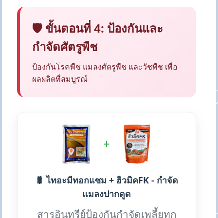
🛡️ ขั้นตอนที่ 4: ป้องกันและ
กำจัดศัตรูพืช
ป้องกันโรคพืช แมลงศัตรูพืช และวัชพืช เพื่อ
ผลผลิตที่สมบูรณ์
+
🐛 ไทอะมีทอกแซม + ฮิวมิคFK - กำจัด
แมลงปากดูด
สารอินทรีย์ป้องกันกำจัดเพลี้ยทุก