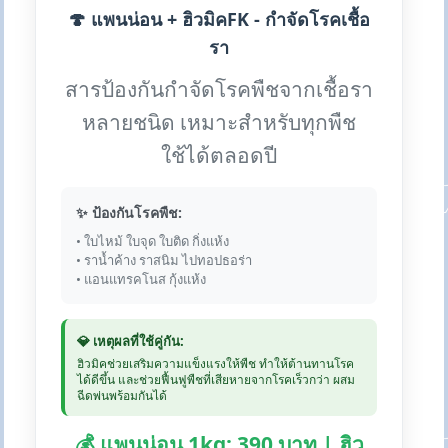
🍄 แพนน่อน + ฮิวมิคFK - กำจัดโรคเชื้อ
รา
สารป้องกันกำจัดโรคพืชจากเชื้อรา
หลายชนิด เหมาะสำหรับทุกพืช
ใช้ได้ตลอดปี
✨ ป้องกันโรคพืช:
• ใบไหม้ ใบจุด ใบติด กิ่งแห้ง
• ราน้ำค้าง ราสนิม ไปทอปธอร่า
• แอนแทรคโนส กุ้งแห้ง
💎 เหตุผลที่ใช้คู่กัน:
ฮิวมิคช่วยเสริมความแข็งแรงให้พืช ทำให้ต้านทานโรค
ได้ดีขึ้น และช่วยฟื้นฟูพืชที่เสียหายจากโรคเร็วกว่า ผสม
ฉีดพ่นพร้อมกันได้
💰 แพนน่อน 1kg: 390 บาท | ฮิว