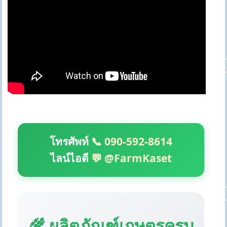
โทรศัพท์
📞 090-592-8614
ไลน์ไอดี
💬 @FarmKaset
🌾 ผลิตภัณฑ์เกษตรครบ