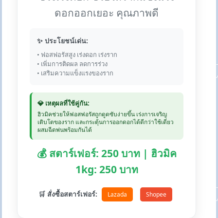
ดอกออกเยอะ คุณภาพดี
✨ ประโยชน์เด่น:
• ฟอสฟอรัสสูง เร่งดอก เร่งราก
• เพิ่มการติดผล ลดการร่วง
• เสริมความแข็งแรงของราก
💎 เหตุผลที่ใช้คู่กัน:
ฮิวมิคช่วยให้ฟอสฟอรัสถูกดูดซับง่ายขึ้น เร่งการเจริญ
เติบโตของราก และกระตุ้นการออกดอกได้ดีกว่าใช้เดี่ยว
ผสมฉีดพ่นพร้อมกันได้
💰 สตาร์เฟอร์: 250 บาท | ฮิวมิค
1kg: 250 บาท
🛒 สั่งซื้อสตาร์เฟอร์:
Lazada
Shopee