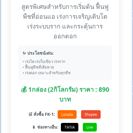
สูตรพิเศษสำหรับการเริ่มต้น ฟื้นฟู
พืชที่อ่อนแอ เร่งการเจริญเติบโต
เร่งระบบราก และกระตุ้นการ
ออกดอก
✨ ประโยชน์เด่น:
• เร่งโต เร่งใบเขียว เร่งราก
• ฟื้นฟูพืชที่เสียหาย
• เร่งดอก เหมาะสำหรับทุกพืช
💰 1กล่อง (2กิโลกรัม) ราคา : 890
บาท
🛒 สั่งซื้อ FK-1:
Lazada
Shopee
📱 ช่องทางอื่น:
TikTok
Line