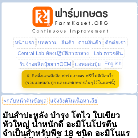
หน้าแรก
บทความ
สินค้า
ตามสินค้า
ติดต่อเรา
Central Lab ห้องปฏิบัติการกลาง
iLab ตรวจดิน
English
รับจ้างผลิตปุ๋ยยาฯOEM
แอพผสมปุ๋ย
📱 ติดตั้งแอพมือถือ ฟาร์มเกษตร ฟรี!ไม่มีเงื่อนไข
(รวมแอพผสมปุ๋ย และแอพเกษตรอื่นๆไว้ในแอพนี้)
<กลับหน้าค้นข้อมูล
แจ้งลิงค์ในเนื้อหาเสีย
มันสำปะหลัง บำรุง โตไว ใบเขียว
หัวใหญ่ น้ำหนักดี อะมิโนโปรตีน
จำเป็นสำหรับพืช 18 ชนิด อะมิโนแร