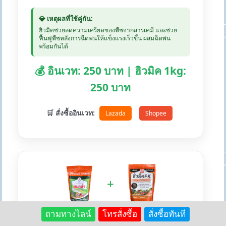
💎 เหตุผลที่ใช้คู่กัน:
ฮิวมิคช่วยลดความเครียดของพืชจากสารเคมี และช่วย
ฟื้นฟูพืชหลังการฉีดพ่นให้แข็งแรงเร็วขึ้น ผสมฉีดพ่น
พร้อมกันได้
💰 อินเวท: 250 บาท | ฮิวมิค 1kg:
250 บาท
🛒 สั่งซื้ออินเวท:
Lazada
Shopee
+
ถามทางไลน์
โทรสั่งซื้อ
สั่งซื้อทันที
💚 แม็กซ่า + ฮิวมิคFK - สร้างภูมิต้านทาน