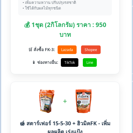
• เพิ่มความหวาน ปรับปรุงรสชาติ
• ใช้ได้กับผลไม้ทุกชนิด
💰 1ชุด (2กิโลกรัม) ราคา : 950
บาท
🛒 สั่งซื้อ FK-3:
Lazada
Shopee
📱 ช่องทางอื่น:
TikTok
Line
+
🍯 สตาร์เฟอร์ 15-5-30 + ฮิวมิคFK - เพิ่ม
ผลผลิต เร่งแป้ง