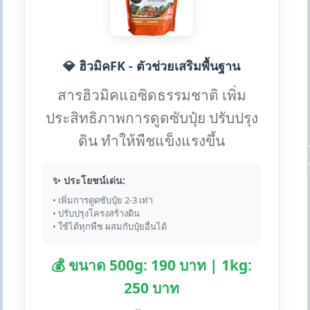
💎 ฮิวมิคFK - ตัวช่วยเสริมพื้นฐาน
สารฮิวมิคแอซิดธรรมชาติ เพิ่ม
ประสิทธิภาพการดูดซับปุ๋ย ปรับปรุง
ดิน ทำให้พืชแข็งแรงขึ้น
✨ ประโยชน์เด่น:
• เพิ่มการดูดซับปุ๋ย 2-3 เท่า
• ปรับปรุงโครงสร้างดิน
• ใช้ได้ทุกพืช ผสมกับปุ๋ยอื่นได้
💰 ขนาด 500g: 190 บาท | 1kg:
250 บาท