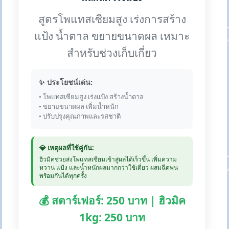
สูตรโพแทสเซียมสูง เร่งการสร้าง
แป้ง น้ำตาล ขยายขนาดผล เหมาะ
สำหรับช่วงเก็บเกี่ยว
✨ ประโยชน์เด่น:
• โพแทสเซียมสูง เร่งแป้ง สร้างน้ำตาล
• ขยายขนาดผล เพิ่มน้ำหนัก
• ปรับปรุงคุณภาพและรสชาติ
💎 เหตุผลที่ใช้คู่กัน:
ฮิวมิคช่วยส่งโพแทสเซียมเข้าสู่ผลได้เร็วขึ้น เพิ่มความ
หวาน แป้ง และน้ำหนักผลมากกว่าใช้เดี่ยว ผสมฉีดพ่น
พร้อมกันได้ทุกครั้ง
💰 สตาร์เฟอร์: 250 บาท | ฮิวมิค
1kg: 250 บาท