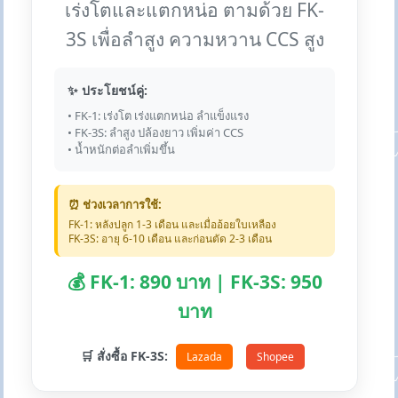
เร่งโตและแตกหน่อ ตามด้วย FK-
3S เพื่อลำสูง ความหวาน CCS สูง
✨ ประโยชน์คู่:
• FK-1: เร่งโต เร่งแตกหน่อ ลำแข็งแรง
• FK-3S: ลำสูง ปล้องยาว เพิ่มค่า CCS
• น้ำหนักต่อลำเพิ่มขึ้น
⏰ ช่วงเวลาการใช้:
FK-1: หลังปลูก 1-3 เดือน และเมื่ออ้อยใบเหลือง
FK-3S: อายุ 6-10 เดือน และก่อนตัด 2-3 เดือน
💰 FK-1: 890 บาท | FK-3S: 950
บาท
🛒 สั่งซื้อ FK-3S:
Lazada
Shopee