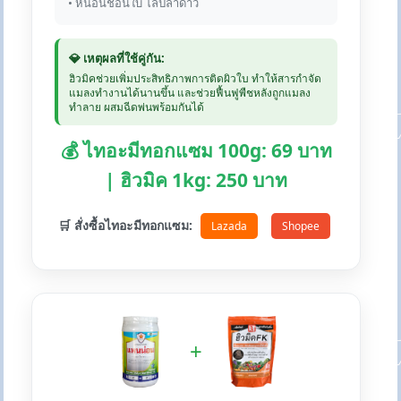
• หนอนชอนใบ โล่ปลาดาว
💎 เหตุผลที่ใช้คู่กัน:
ฮิวมิคช่วยเพิ่มประสิทธิภาพการติดผิวใบ ทำให้สารกำจัด
แมลงทำงานได้นานขึ้น และช่วยฟื้นฟูพืชหลังถูกแมลง
ทำลาย ผสมฉีดพ่นพร้อมกันได้
💰 ไทอะมีทอกแซม 100g: 69 บาท
| ฮิวมิค 1kg: 250 บาท
🛒 สั่งซื้อไทอะมีทอกแซม:
Lazada
Shopee
+