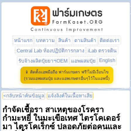
หน้าแรก
บทความ
สินค้า
ตามสินค้า
ติดต่อเรา
Central Lab ห้องปฏิบัติการกลาง
iLab ตรวจดิน
English
รับจ้างผลิตปุ๋ยยาฯOEM
แอพผสมปุ๋ย
📱 ติดตั้งแอพมือถือ ฟาร์มเกษตร ฟรี!ไม่มีเงื่อนไข
(รวมแอพผสมปุ๋ย และแอพเกษตรอื่นๆไว้ในแอพนี้)
<กลับหน้าค้นข้อมูล
แจ้งลิงค์ในเนื้อหาเสีย
กำจัดเชื้อรา สาเหตุของโรครา
กำมะหยี่ ในมะเขือเทศ ไตรโคเดอร์
มา ไตรโคเร็กซ์ ปลอดภัยต่อคนและ