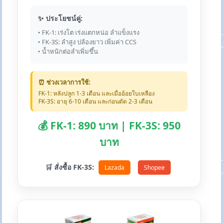
✨ ประโยชน์คู่:
• FK-1: เร่งโต เร่งแตกหน่อ ลำแข็งแรง
• FK-3S: ลำสูง ปล้องยาว เพิ่มค่า CCS
• น้ำหนักต่อลำเพิ่มขึ้น
⏰ ช่วงเวลาการใช้:
FK-1: หลังปลูก 1-3 เดือน และเมื่ออ้อยใบเหลือง
FK-3S: อายุ 6-10 เดือน และก่อนตัด 2-3 เดือน
💰 FK-1: 890 บาท | FK-3S: 950
บาท
🛒 สั่งซื้อ FK-3S:
Lazada
Shopee