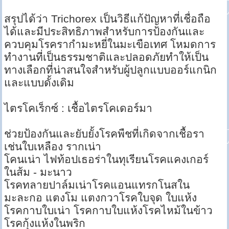
สรุปได้ว่า Trichorex เป็นวิธีแก้ปัญหาที่เชื่อถือ
ได้และมีประสิทธิภาพสำหรับการป้องกันและ
ควบคุมโรครากำมะหยี่ในมะเขือเทศ โหมดการ
ทำงานที่เป็นธรรมชาติและปลอดภัยทำให้เป็น
ทางเลือกที่น่าสนใจสำหรับผู้ปลูกแบบออร์แกนิก
และแบบดั้งเดิม
ไตรโคเร็กซ์ : เชื้อไตรโคเดอร์มา
ช่วยป้องกันและยับยั้งโรคพืชที่เกิดจากเชื้อรา
เช่นใบเหลือง รากเน่า
โคนเน่า ไฟท้อปเธอร่าในทุเรียนโรคแคงเกอร์
ในส้ม - มะนาว
โรคทลายปาล์มเน่าโรคแอนแทรกโนสใน
มะละกอ แตงโม แตงกวาโรคใบจุด ใบแห้ง
โรคกาบใบเน่า โรคกาบใบแห้งโรคไหม้ในข้าว
โรคกุ้งแห้งในพริก