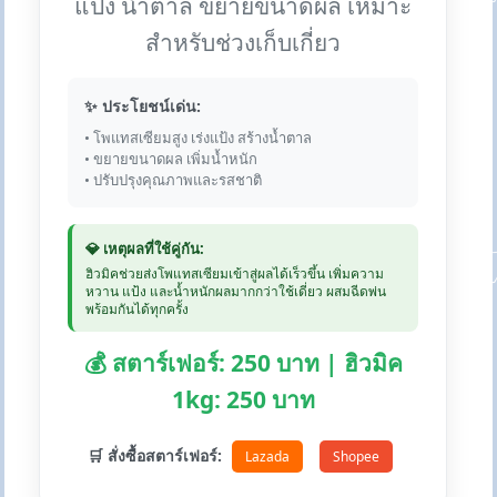
แป้ง น้ำตาล ขยายขนาดผล เหมาะ
สำหรับช่วงเก็บเกี่ยว
✨ ประโยชน์เด่น:
• โพแทสเซียมสูง เร่งแป้ง สร้างน้ำตาล
• ขยายขนาดผล เพิ่มน้ำหนัก
• ปรับปรุงคุณภาพและรสชาติ
💎 เหตุผลที่ใช้คู่กัน:
ฮิวมิคช่วยส่งโพแทสเซียมเข้าสู่ผลได้เร็วขึ้น เพิ่มความ
หวาน แป้ง และน้ำหนักผลมากกว่าใช้เดี่ยว ผสมฉีดพ่น
พร้อมกันได้ทุกครั้ง
💰 สตาร์เฟอร์: 250 บาท | ฮิวมิค
1kg: 250 บาท
🛒 สั่งซื้อสตาร์เฟอร์:
Lazada
Shopee