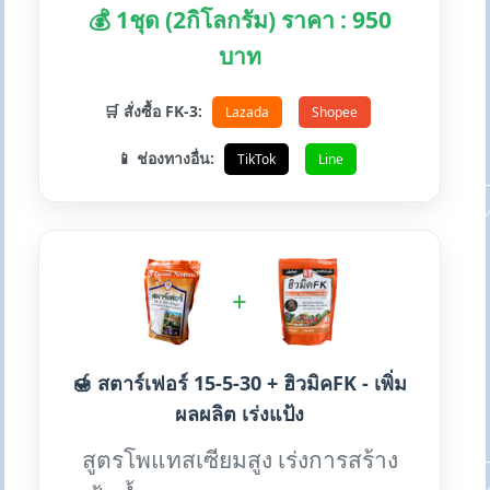
💰 1ชุด (2กิโลกรัม) ราคา : 950
บาท
🛒 สั่งซื้อ FK-3:
Lazada
Shopee
📱 ช่องทางอื่น:
TikTok
Line
+
🍯 สตาร์เฟอร์ 15-5-30 + ฮิวมิคFK - เพิ่ม
ผลผลิต เร่งแป้ง
สูตรโพแทสเซียมสูง เร่งการสร้าง