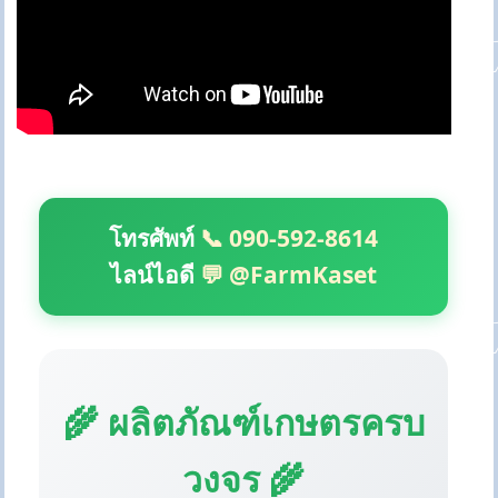
โทรศัพท์
📞 090-592-8614
ไลน์ไอดี
💬 @FarmKaset
🌾 ผลิตภัณฑ์เกษตรครบ
วงจร 🌾