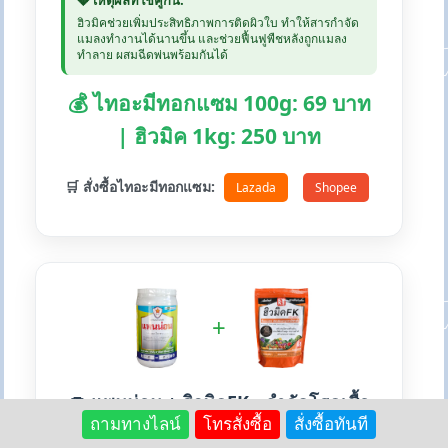
💎 เหตุผลที่ใช้คู่กัน:
ฮิวมิคช่วยเพิ่มประสิทธิภาพการติดผิวใบ ทำให้สารกำจัด
แมลงทำงานได้นานขึ้น และช่วยฟื้นฟูพืชหลังถูกแมลง
ทำลาย ผสมฉีดพ่นพร้อมกันได้
💰 ไทอะมีทอกแซม 100g: 69 บาท
| ฮิวมิค 1kg: 250 บาท
🛒 สั่งซื้อไทอะมีทอกแซม:
Lazada
Shopee
+
🍄 แพนน่อน + ฮิวมิคFK - กำจัดโรคเชื้อ
ถามทางไลน์
โทรสั่งซื้อ
สั่งซื้อทันที
รา