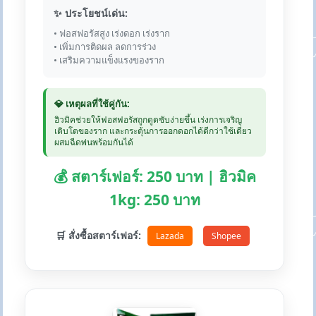
✨ ประโยชน์เด่น:
• ฟอสฟอรัสสูง เร่งดอก เร่งราก
• เพิ่มการติดผล ลดการร่วง
• เสริมความแข็งแรงของราก
💎 เหตุผลที่ใช้คู่กัน:
ฮิวมิคช่วยให้ฟอสฟอรัสถูกดูดซับง่ายขึ้น เร่งการเจริญ
เติบโตของราก และกระตุ้นการออกดอกได้ดีกว่าใช้เดี่ยว
ผสมฉีดพ่นพร้อมกันได้
💰 สตาร์เฟอร์: 250 บาท | ฮิวมิค
1kg: 250 บาท
🛒 สั่งซื้อสตาร์เฟอร์:
Lazada
Shopee