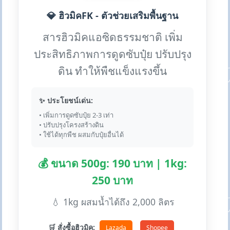
💎 ฮิวมิคFK - ตัวช่วยเสริมพื้นฐาน
สารฮิวมิคแอซิดธรรมชาติ เพิ่ม
ประสิทธิภาพการดูดซับปุ๋ย ปรับปรุง
ดิน ทำให้พืชแข็งแรงขึ้น
✨ ประโยชน์เด่น:
• เพิ่มการดูดซับปุ๋ย 2-3 เท่า
• ปรับปรุงโครงสร้างดิน
• ใช้ได้ทุกพืช ผสมกับปุ๋ยอื่นได้
💰 ขนาด 500g: 190 บาท | 1kg:
250 บาท
💧 1kg ผสมน้ำได้ถึง 2,000 ลิตร
🛒 สั่งซื้อฮิวมิค:
Lazada
Shopee