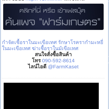
กำจัดเชื้อราในมะเขือเทศ
รักษาโรครากำมะหยี่
ในมะเขือเทศ
ฆ่าเชื้อราในมัเขือเทศ
สนใจสั่งซื้อสินค้า
โทร
090-592-8614
ไลน์ไอดี
@FarmKaset