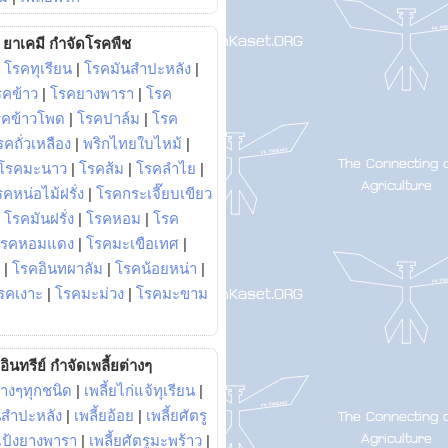
ยาเคมี กำจัดโรคพืช
|
โรคทุเรียน
|
โรคมันสำปะหลัง
|
รคข้าว
|
โรคยางพารา
|
โรค
รคข้าวโพด
|
โรคปาล์ม
|
โรค
รคถั่วเหลือง
|
พริกไทยใบไหม้
|
โรคมะนาว
|
โรคส้ม
|
โรคลำไย
|
คหน่อไม้ฝรั่ง
|
โรคกระเจี๊ยบเขียว
|
โรคมันฝรั่ง
|
โรคหอม
|
โรค
โรคหอมแดง
|
โรคมะเขือเทศ
|
|
โรคอินทผาลัม
|
โรคน้อยหน่า
|
รคเงาะ
|
โรคมะม่วง
|
โรคมะขาม
อินทรีย์ กำจัดเพลี้ยต่างๆ
่างๆทุกชนิด
|
เพลี้ยไก่แจ้ทุเรียน
|
ันสำปะหลัง
|
เพลี้ยอ้อย
|
เพลี้ยศัตรู
ยแป้งยางพารา
|
เพลี้ยศัตรูมะพร้าว
|