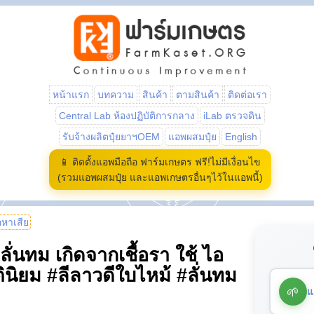
หน้าแรก
บทความ
สินค้า
ตามสินค้า
ติดต่อเรา
Central Lab ห้องปฏิบัติการกลาง
iLab ตรวจดิน
รับจ้างผลิตปุ๋ยยาฯOEM
แอพผสมปุ๋ย
English
📱 ติดตั้งแอพมือถือ ฟาร์มเกษตร ฟรี!ไม่มีเงื่อนไข
(รวมแอพผสมปุ๋ย และแอพเกษตรอื่นๆไว้ในแอพนี้)
้อหาเสีย
ั่นทม เกิดจากเชื้อรา ใช้ ไอ
นิยม #ลีลาวดีใบไหม้ #ลั่นทม
🌱
แ