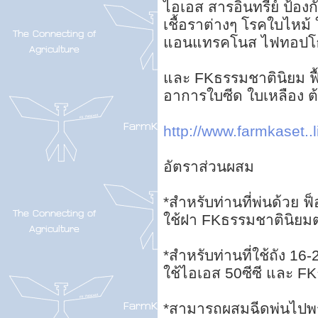
ไอเอส สารอินทรีย์ ป้องกั
เชื้อราต่างๆ โรคใบไหม้
แอนแทรคโนส ไฟทอปโธ
และ FKธรรมชาตินิยม ฟื้
อาการใบซีด ใบเหลือง 
http://www.farmkaset..l
อัตราส่วนผสม
*สำหรับท่านที่พ่นด้วย ฟ
ใช้ฝา FKธรรมชาตินิยม
*สำหรับท่านที่ใช้ถัง 16-
ใช้ไอเอส 50ซีซี และ FK
*สามารถผสมฉีดพ่นไปพร