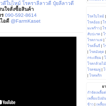
าวดีใบไหม้
โรคราลีลาวดี
ปุ๋ยลีลาวดี
นใจสั่งซื้อสินค้า
ทร
090-592-8614
โรคใบไหม้
์ไอดี
@FarmKaset
โรคอ้อย
|
โ
มะพร้าว
|
โ
สับปะรด
|
โ
โรคกาแฟ
|
โรคลิ้นจี่
|
โร
|
โรคมังคุด
กระเทียม
|
โรคกล้วยไม้
โรคชมพู่
|
โ
|
โรคพริก
ยา
กำจัดเพลี้ยต
เพลี้ยแป้งม
ข้าว
|
เพลี้