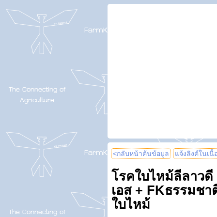
<กลับหน้าค้นข้อมูล
แจ้งลิงค์ในเนื
โรคใบไหม้ลีลาวดี ล
เอส + FKธรรมชาติ
ใบไหม้