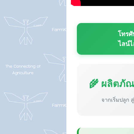
โทรศั
ไลน์ไ
🌾 ผลิตภั
จากเริ่มปลูก ส