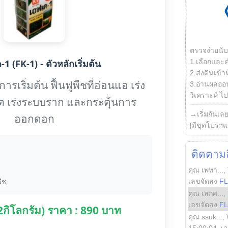
ตรวจง่ายนั
1.เลือกและ
1 (FK-1) - ตัวหลักเริ่มต้น
2.ส่งดินเข้า
รเริ่มต้น ฟื้นฟูพืชที่อ่อนแอ เร่ง
3.อ่านผลออน
วิเคราะห์ ไปต
ต เร่งระบบราก และกระตุ้นการ
→เริ่มกันเล
ออกดอก
[มีชุดโปรฯแ
ติดตามสิ
คุณ เพทา...
,
เลขจัดส่ง
F
ืช
คุณ เสกศ...
,
เลขจัดส่ง
F
(2กิโลกรัม) ราคา : 890 บาท
คุณ ssuk...
,
15:00:04
, เ