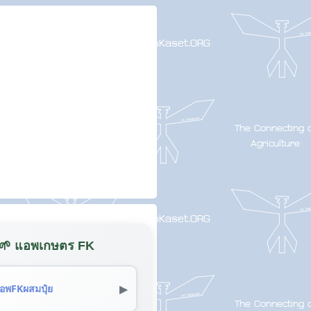
🌱 แอพเกษตร FK
▶
อพFKผสมปุ๋ย