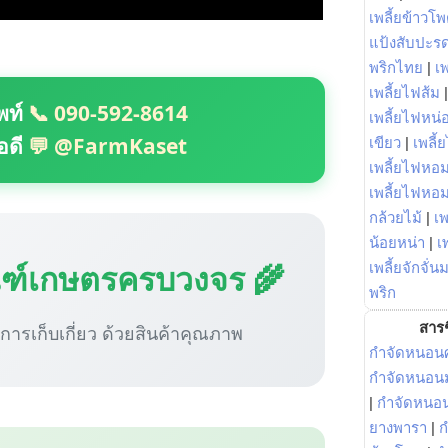
เพลี้ยข้าวโ
แป้งสับปะร
พริกไทย
|
เ
เพลี้ยไฟส้ม
พท์
📞 090-592-8614
เพลี้ยไฟหน่อ
อดี
💬 @FarmKaset
เขียว
|
เพลี้
เพลี้ยไฟหอม
เพลี้ยไฟหอ
กล้วยไม้
|
เพ
น้อยหน่า
|
เ
ณฑ์เกษตรครบวงจร 🌾
เพลี้ยจักจั่น
พริก
สารช
ู่การเก็บเกี่ยว ด้วยสินค้าคุณภาพ
กำจัดหนอนศ
กำจัดหนอนม
|
กำจัดหนอ
ยางพารา
|
ก