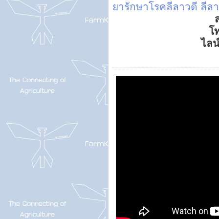
ยารักษาโรคลีลาวดี
ลีล
ส
โ
ไลน