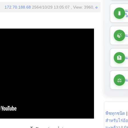
172.70.188.68
2564/10/29 13:05:07 , View: 3960,
e
แ
🐛
ไ
🍃
แ
🏦
แ
⚖️
แ
พืชทุกชนิด
สำหรับไร่อ้
มะพร้าว
|
ปุ