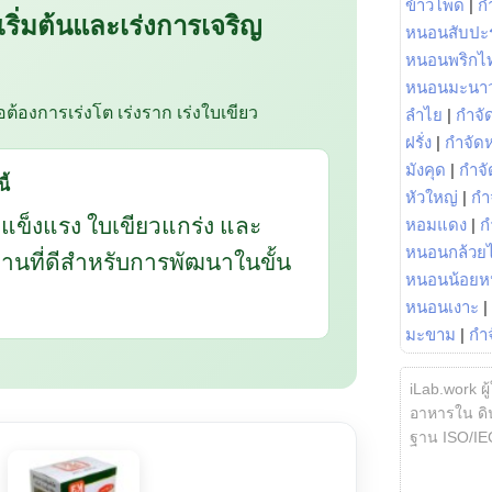
ข้าวโพด
|
ก
 เริ่มต้นและเร่งการเจริญ
หนอนสับปะ
หนอนพริกไ
หนอนมะนา
ือต้องการเร่งโต เร่งราก เร่งใบเขียว
ลำไย
|
กำจัด
ฝรั่ง
|
กำจัด
มังคุด
|
กำจั
ี้
หัวใหญ่
|
กำ
กแข็งแรง ใบเขียวแกร่ง และ
หอมแดง
|
ก
หนอนกล้วยไ
นฐานที่ดีสำหรับการพัฒนาในขั้น
หนอนน้อยห
หนอนเงาะ
|
มะขาม
|
กำ
iLab.work ผู
อาหารใน ดิน
ฐาน ISO/IE