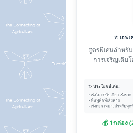
⭐ เอฟเค-
สูตรพิเศษสำหรับกา
การเจริญเติบโ
✨ ประโยชน์เด่น:
• เร่งโต เร่งใบเขียว เร่งราก
• ฟื้นฟูพืชที่เสียหาย
• เร่งดอก เหมาะสำหรับทุกพ
💰 1กล่อง 