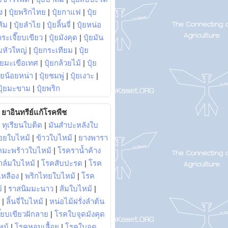
ง
|
ปุ๋ยพริกไทย
|
ปุ๋ยกาแฟ
|
ปุ๋ย
ส้ม
|
ปุ๋ยลำไย
|
ปุ๋ยลิ้นจี่
|
ปุ๋ยหน่อ
กระเจี๊ยบเขียว
|
ปุ๋ยมังคุด
|
ปุ๋ยมัน
มหัวใหญ่
|
ปุ๋ยกระเทียม
|
ปุ๋ย
ุ๋ยมะเขือเทศ
|
ปุ๋ยกล้วยไม้
|
ปุ๋ย
ุ๋ยน้อยหน่า
|
ปุ๋ยชมพู่
|
ปุ๋ยเงาะ
|
ปุ๋ยมะขาม
|
ปุ๋ยพริก
ยาอินทรีย์แก้โรคพืช
|
ทุเรียนใบติด
|
มันสำปะหลังใบ
อยใบไหม้
|
ข้าวใบไหม้
|
ยางพารา
คมะพร้าวใบไหม้
|
โรคราน้ำค้าง
าล์มใบไหม้
|
โรคสับปะรด
|
โรค
วเหลือง
|
พริกไทยใบไหม้
|
โรค
้
|
ราสนิมมะนาว
|
ส้มใบไหม้
|
|
ลิ้นจี่ใบไหม้
|
หน่อไม้ฝรั่งลำต้น
ี๊ยบเขียวฝักลาย
|
โรคใบจุดมังคุด
หม้
|
โรคหอมเลื้อย
|
โรคใบจุด