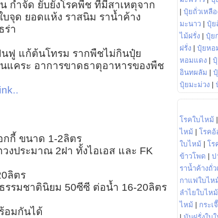
น กำจัด ยับยั้งโรคพืช ที่มีสาเหตุจาก
|
ปุ๋ยถั่วเหลือ
 ใบจุด ยอดแห้ง ราสนิม ราน้ำค้าง
มะนาว
|
ปุ๋ย
ร่า
ไม้ฝรั่ง
|
ปุ๋ย
ฝรั่ง
|
ปุ๋ยหอ
นฟู แก้ต้นโทรม รากพืชไม่กินปุ๋ย
หอมแดง
|
ป
ต้นแคระ อาการขาดธาตุอาหารของพืช
อินทผลัม
|
ป
ปุ๋ยมะม่วง
|
ink..
โรคใบไหม้
ไหม้
|
โรคอ้
็อกกี้ ขนาด 1-2ลิตร
ใบไหม้
|
โร
ตวงประมาณ 2ฝา ทั้งไอเอส และ FK
ข้าวโพด
|
ป
ราน้ำค้างถั่
20ลิตร
กาแฟใบไหม
ธรรมชาตินิยม 50ซีซี ต่อน้ำ 16-20ลิตร
ลำไยใบไหม้
ไหม้
|
กระเจ
้อมกันได้
|
มันฝรั่งใบใ