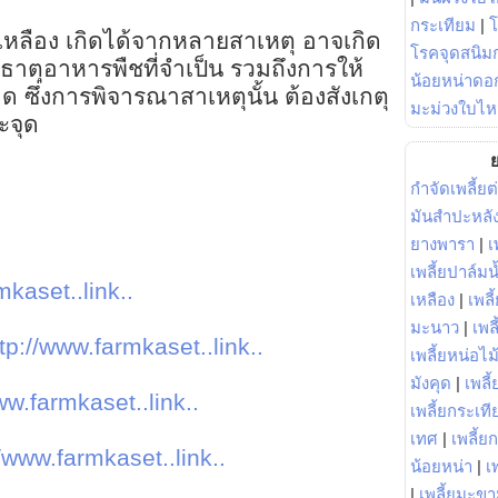
กระเทียม
|
เหลือง เกิดได้จากหลายสาเหตุ อาจเกิด
โรคจุดสนิมก
ตุอาหารพืชที่จำเป็น รวมถึงการให้
น้อยหน่าดอก
 ซึ่งการพิจารณาสาเหตุนั้น ต้องสังเกตุ
มะม่วงใบไห
ะจุด
ย
กำจัดเพลี้ยต
มันสำปะหลั
ยางพารา
|
เ
เพลี้ยปาล์มน
mkaset..link..
เหลือง
|
เพลี
มะนาว
|
เพล
tp://www.farmkaset..link..
เพลี้ยหน่อไม้
มังคุด
|
เพลี้
ww.farmkaset..link..
เพลี้ยกระเที
เทศ
|
เพลี้ย
//www.farmkaset..link..
น้อยหน่า
|
เ
|
เพลี้ยมะข