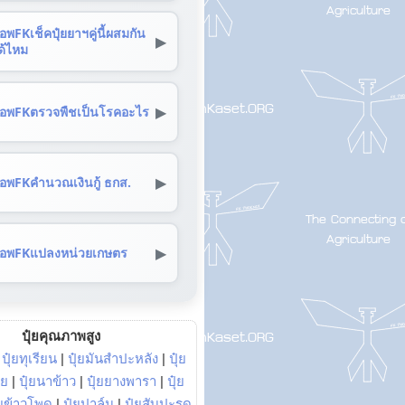
อพFKเช็คปุ๋ยยาฯคู่นี้ผสมกัน
▶
ด้ไหม
▶
อพFKตรวจพืชเป็นโรคอะไร
▶
อพFKคำนวณเงินกู้ ธกส.
▶
อพFKแปลงหน่วยเกษตร
ปุ๋ยคุณภาพสูง
|
ปุ๋ยทุเรียน
|
ปุ๋ยมันสำปะหลัง
|
ปุ๋ย
อย
|
ปุ๋ยนาข้าว
|
ปุ๋ยยางพารา
|
ปุ๋ย
๋ยข้าวโพด
|
ปุ๋ยปาล์ม
|
ปุ๋ยสับปะรด