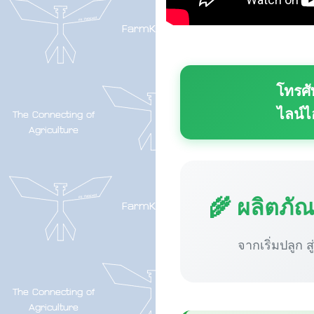
โทรศั
ไลน์ไ
🌾 ผลิตภั
จากเริ่มปลูก ส