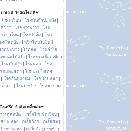
ยาเคมี กำจัดโรคพืช
|
โรคทุเรียน
|
โรคมันสำปะหลัง
|
รคข้าว
|
โรคยางพารา
|
โรค
รคข้าวโพด
|
โรคปาล์ม
|
โรค
รคถั่วเหลือง
|
พริกไทยใบไหม้
|
โรคมะนาว
|
โรคส้ม
|
โรคลำไย
|
คหน่อไม้ฝรั่ง
|
โรคกระเจี๊ยบเขียว
|
โรคมันฝรั่ง
|
โรคหอม
|
โรค
โรคหอมแดง
|
โรคมะเขือเทศ
|
|
โรคอินทผาลัม
|
โรคน้อยหน่า
|
รคเงาะ
|
โรคมะม่วง
|
โรคมะขาม
อินทรีย์ กำจัดเพลี้ยต่างๆ
่างๆทุกชนิด
|
เพลี้ยไก่แจ้ทุเรียน
|
ันสำปะหลัง
|
เพลี้ยอ้อย
|
เพลี้ยศัตรู
ยแป้งยางพารา
|
เพลี้ยศัตรูมะพร้าว
|