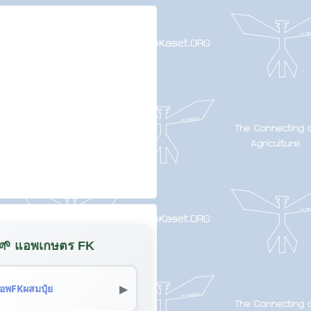
🌱 แอพเกษตร FK
▶
อพFKผสมปุ๋ย