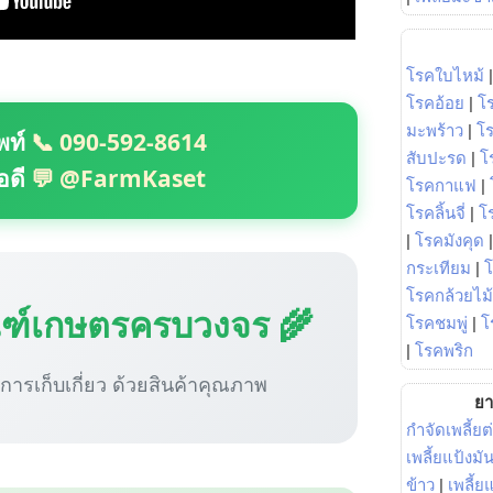
โรคใบไหม้
โรคอ้อย
|
โ
มะพร้าว
|
โ
พท์
📞 090-592-8614
สับปะรด
|
โ
อดี
💬 @FarmKaset
โรคกาแฟ
|
โรคลิ้นจี่
|
โร
|
โรคมังคุด
กระเทียม
|
โรคกล้วยไม้
ณฑ์เกษตรครบวงจร 🌾
โรคชมพู่
|
โ
|
โรคพริก
ู่การเก็บเกี่ยว ด้วยสินค้าคุณภาพ
ยา
กำจัดเพลี้ยต
เพลี้ยแป้งม
ข้าว
|
เพลี้