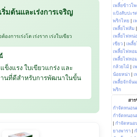
เพลี้ยข้าวโ
 เริ่มต้นและเร่งการเจริญ
แป้งสับปะร
พริกไทย
|
เ
เพลี้ยไฟส้ม
ือต้องการเร่งโต เร่งราก เร่งใบเขียว
เพลี้ยไฟหน่อ
เขียว
|
เพลี้
เพลี้ยไฟหอม
ี้
เพลี้ยไฟหอ
กแข็งแรง ใบเขียวแกร่ง และ
กล้วยไม้
|
เพ
น้อยหน่า
|
เ
นฐานที่ดีสำหรับการพัฒนาในขั้น
เพลี้ยจักจั่น
พริก
สารช
กำจัดหนอนศ
กำจัดหนอนม
|
กำจัดหนอ
ยางพารา
|
ก