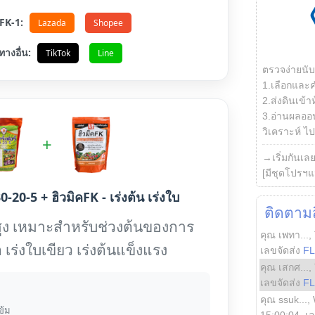
อ FK-1:
Lazada
Shopee
ทางอื่น:
TikTok
Line
ตรวจง่ายนั
1.เลือกและ
2.ส่งดินเข้า
3.อ่านผลออน
วิเคราะห์ ไปต
+
→เริ่มกันเล
[มีชุดโปรฯแ
0-20-5 + ฮิวมิคFK - เร่งต้น เร่งใบ
ติดตามสิ
ูง เหมาะสำหรับช่วงต้นของการ
คุณ เพทา...
,
 เร่งใบเขียว เร่งต้นแข็งแรง
เลขจัดส่ง
F
คุณ เสกศ...
,
เลขจัดส่ง
F
คุณ ssuk...
,
ข้ม
15:00:04
, เ