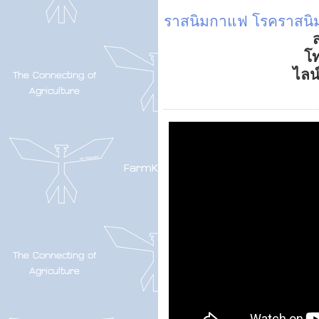
ราสนิมกาแฟ
โรคราสน
ส
โ
ไลน