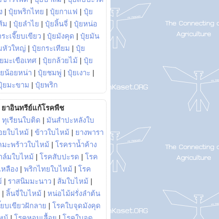
ง
|
ปุ๋ยพริกไทย
|
ปุ๋ยกาแฟ
|
ปุ๋ย
ส้ม
|
ปุ๋ยลำไย
|
ปุ๋ยลิ้นจี่
|
ปุ๋ยหน่อ
กระเจี๊ยบเขียว
|
ปุ๋ยมังคุด
|
ปุ๋ยมัน
มหัวใหญ่
|
ปุ๋ยกระเทียม
|
ปุ๋ย
ุ๋ยมะเขือเทศ
|
ปุ๋ยกล้วยไม้
|
ปุ๋ย
ุ๋ยน้อยหน่า
|
ปุ๋ยชมพู่
|
ปุ๋ยเงาะ
|
ปุ๋ยมะขาม
|
ปุ๋ยพริก
ยาอินทรีย์แก้โรคพืช
|
ทุเรียนใบติด
|
มันสำปะหลังใบ
อยใบไหม้
|
ข้าวใบไหม้
|
ยางพารา
คมะพร้าวใบไหม้
|
โรคราน้ำค้าง
าล์มใบไหม้
|
โรคสับปะรด
|
โรค
วเหลือง
|
พริกไทยใบไหม้
|
โรค
้
|
ราสนิมมะนาว
|
ส้มใบไหม้
|
|
ลิ้นจี่ใบไหม้
|
หน่อไม้ฝรั่งลำต้น
ี๊ยบเขียวฝักลาย
|
โรคใบจุดมังคุด
หม้
|
โรคหอมเลื้อย
|
โรคใบจุด