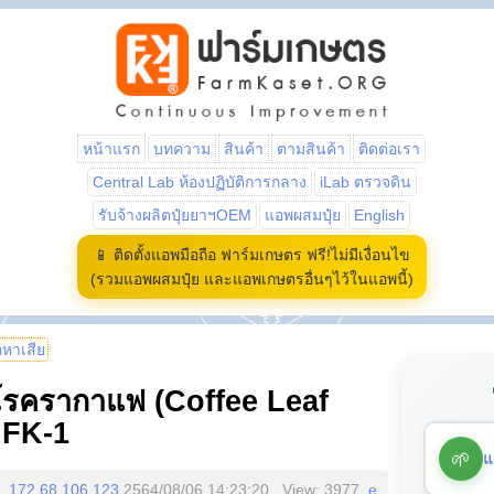
หน้าแรก
บทความ
สินค้า
ตามสินค้า
ติดต่อเรา
Central Lab ห้องปฏิบัติการกลาง
iLab ตรวจดิน
รับจ้างผลิตปุ๋ยยาฯOEM
แอพผสมปุ๋ย
English
📱 ติดตั้งแอพมือถือ ฟาร์มเกษตร ฟรี!ไม่มีเงื่อนไข
(รวมแอพผสมปุ๋ย และแอพเกษตรอื่นๆไว้ในแอพนี้)
้อหาเสีย
รครากาแฟ (Coffee Leaf
 FK-1
🌱
แ
172.68.106.123
2564/08/06 14:23:20 , View: 3977,
e