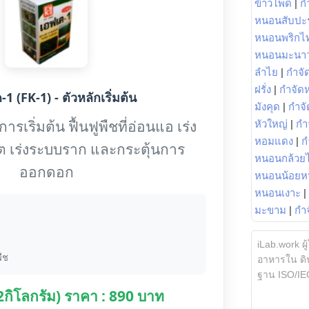
ข้าวโพด
|
ก
หนอนสับปะ
หนอนพริกไ
หนอนมะนา
ลำไย
|
กำจัด
ฝรั่ง
|
กำจัด
1 (FK-1) - ตัวหลักเริ่มต้น
มังคุด
|
กำจั
รเริ่มต้น ฟื้นฟูพืชที่อ่อนแอ เร่ง
หัวใหญ่
|
กำ
หอมแดง
|
ก
ต เร่งระบบราก และกระตุ้นการ
หนอนกล้วยไ
ออกดอก
หนอนน้อยห
หนอนเงาะ
|
มะขาม
|
กำ
iLab.work ผู
ืช
อาหารใน ดิน
ฐาน ISO/IE
(2กิโลกรัม) ราคา : 890 บาท