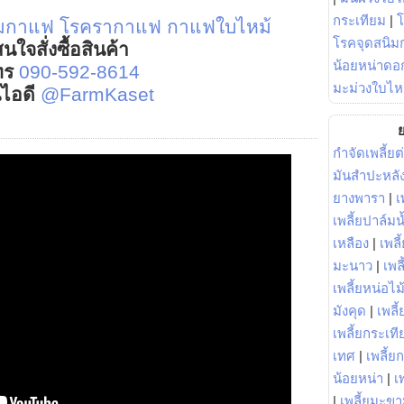
กระเทียม
|
ิมกาแฟ
โรครากาแฟ
กาแฟใบไหม้
โรคจุดสนิมก
นใจสั่งซื้อสินค้า
น้อยหน่าดอก
ทร
090-592-8614
มะม่วงใบไห
์ไอดี
@FarmKaset
ย
กำจัดเพลี้ยต
มันสำปะหลั
ยางพารา
|
เ
เพลี้ยปาล์มน
เหลือง
|
เพลี
มะนาว
|
เพล
เพลี้ยหน่อไม้
มังคุด
|
เพลี้
เพลี้ยกระเที
เทศ
|
เพลี้ย
น้อยหน่า
|
เ
|
เพลี้ยมะข