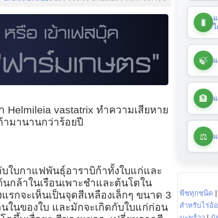
แ
🐛
ไ
🍃
แ
🏦
แ
อรา Helmileia vastatrix ทำความเสียหาย
้ามานานกว่าร้อยปี
⚖️
แ
บใบกาแฟพันธุ์อาราบิก้าทั้งใบแก่และ
็นต้นกล้าในเรือนเพาะชำและต้นโตใน
พืชทุกชนิด
แรกจะเห็นเป็นจุดสีเหลืองเล็กๆ ขนาด 3
สำหรับไร่อ้
้านในของใบ และมักจะเกิดกับใบแก่ก่อน
มะพร้าว
|
ปุ