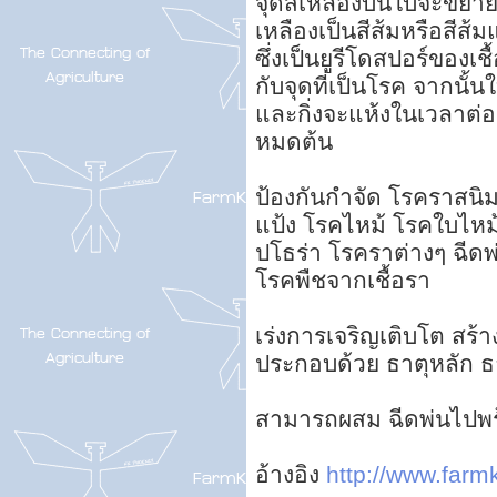
จุดสีเหลืองบนใบจะขยายโ
เหลืองเป็นสีส้มหรือสีส้ม
ซึ่งเป็นยูรีโดสปอร์ของเ
กับจุดที่เป็นโรค จากนั้
และกิ่งจะแห้งในเวลาต่อ
หมดต้น
ป้องกันกำจัด โรคราสนิม
แป้ง โรคไหม้ โรคใบไห
ปโธร่า โรคราต่างๆ ฉีดพ่
โรคพืชจากเชื้อรา
เร่งการเจริญเติบโต สร้าง
ประกอบด้วย ธาตุหลัก ธา
สามารถผสม ฉีดพ่นไปพร
อ้างอิง
http://www.farmk