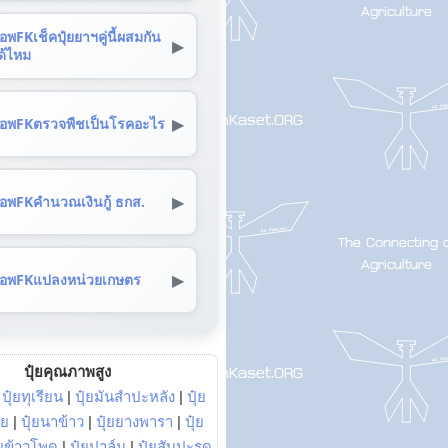
อพFKเช็คปุ๋ยยาฯคู่นี้ผสมกัน
▶
ด้ไหม
▶
อพFKตรวจพืชเป็นโรคอะไร
▶
อพFKคำนวณเงินกู้ ธกส.
▶
อพFKแปลงหน่วยเกษตร
ปุ๋ยคุณภาพสูง
|
ปุ๋ยทุเรียน
|
ปุ๋ยมันสำปะหลัง
|
ปุ๋ย
อย
|
ปุ๋ยนาข้าว
|
ปุ๋ยยางพารา
|
ปุ๋ย
๋ยข้าวโพด
|
ปุ๋ยปาล์ม
|
ปุ๋ยสับปะรด