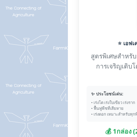
⭐ เอฟเค-
สูตรพิเศษสำหรับกา
การเจริญเติบโ
✨ ประโยชน์เด่น:
• เร่งโต เร่งใบเขียว เร่งราก
• ฟื้นฟูพืชที่เสียหาย
• เร่งดอก เหมาะสำหรับทุกพ
💰 1กล่อง 