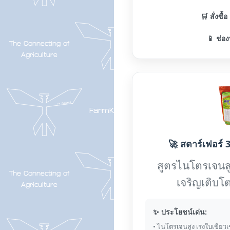
🛒 สั่งซื้
📱 ช่อง
🚀 สตาร์เฟอร์ 3
สูตรไนโตรเจนส
เจริญเติบโต
✨ ประโยชน์เด่น:
• ไนโตรเจนสูง เร่งใบเขียวเ