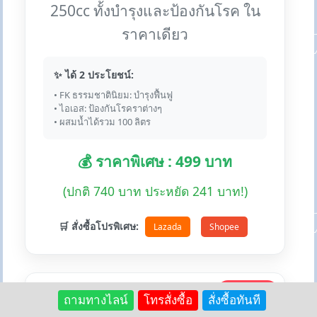
250cc ทั้งบำรุงและป้องกันโรค ใน
ราคาเดียว
✨ ได้ 2 ประโยชน์:
• FK ธรรมชาตินิยม: บำรุงฟื้นฟู
• ไอเอส: ป้องกันโรคราต่างๆ
• ผสมน้ำได้รวม 100 ลิตร
💰 ราคาพิเศษ : 499 บาท
(ปกติ 740 บาท ประหยัด 241 บาท!)
🛒 สั่งซื้อโปรพิเศษ:
Lazada
Shopee
🏆 #1 ขายดี
ถามทางไลน์
โทรสั่งซื้อ
สั่งซื้อทันที