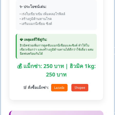
✨ ประโยชน์เด่น:
• เร่งใบเขียวเข้ม เพิ่มคลอโรฟิลล์
• สร้างภูมิต้านทานโรค
• เสริมแมกนีเซียม ซิงค์
💎 เหตุผลที่ใช้คู่กัน:
ฮิวมิคช่วยเพิ่มการดูดซับแมกนีเซียมและซิงค์ ทำให้ใบ
เขียวเข้มกว่า และสร้างภูมิต้านทานได้ดีกว่าใช้เดี่ยว ผสม
ฉีดพ่นพร้อมกันได้
💰 แม็กซ่า: 250 บาท | ฮิวมิค 1kg:
250 บาท
🛒 สั่งซื้อแม็กซ่า:
Lazada
Shopee