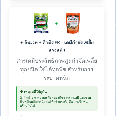
+
⚡ อินเวท + ฮิวมิคFK - เคมีกำจัดเพลี้ย
แรงแล้ว
สารเคมีประสิทธิภาพสูง กำจัดเพลี้ย
ทุกชนิด ใช้ได้ทุกพืช สำหรับการ
ระบาดหนัก
💎 เหตุผลที่ใช้คู่กัน:
ฮิวมิคช่วยลดความเครียดของพืชจากสารเคมี และช่วย
ฟื้นฟูพืชหลังการฉีดพ่นให้แข็งแรงเร็วขึ้น ผสมฉีดพ่น
พร้อมกันได้