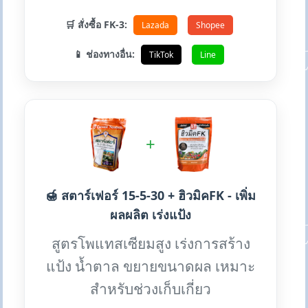
🛒 สั่งซื้อ FK-3:
Lazada
Shopee
📱 ช่องทางอื่น:
TikTok
Line
+
🍯 สตาร์เฟอร์ 15-5-30 + ฮิวมิคFK - เพิ่ม
ผลผลิต เร่งแป้ง
สูตรโพแทสเซียมสูง เร่งการสร้าง
แป้ง น้ำตาล ขยายขนาดผล เหมาะ
สำหรับช่วงเก็บเกี่ยว