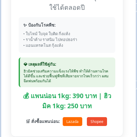
ใช้ได้ตลอดปี
✨ ป้องกันโรคพืช:
• ใบไหม้ ใบจุด ใบติด กิ่งแห้ง
• ราน้ำค้าง ราสนิม ไปทอปธอร่า
• แอนแทรคโนส กุ้งแห้ง
💎 เหตุผลที่ใช้คู่กัน:
ฮิวมิคช่วยเสริมความแข็งแรงให้พืช ทำให้ต้านทานโรค
ได้ดีขึ้น และช่วยฟื้นฟูพืชที่เสียหายจากโรคเร็วกว่า ผสม
ฉีดพ่นพร้อมกันได้
💰 แพนน่อน 1kg: 390 บาท | ฮิว
มิค 1kg: 250 บาท
🛒 สั่งซื้อแพนน่อน:
Lazada
Shopee