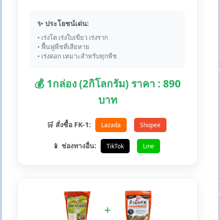
✨ ประโยชน์เด่น:
• เร่งโต เร่งใบเขียว เร่งราก
• ฟื้นฟูพืชที่เสียหาย
• เร่งดอก เหมาะสำหรับทุกพืช
💰 1กล่อง (2กิโลกรัม) ราคา : 890
บาท
🛒 สั่งซื้อ FK-1:
Lazada
Shopee
📱 ช่องทางอื่น:
TikTok
Line
+