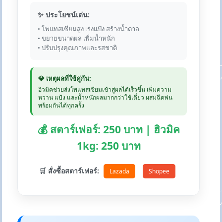
✨ ประโยชน์เด่น:
• โพแทสเซียมสูง เร่งแป้ง สร้างน้ำตาล
• ขยายขนาดผล เพิ่มน้ำหนัก
• ปรับปรุงคุณภาพและรสชาติ
💎 เหตุผลที่ใช้คู่กัน:
ฮิวมิคช่วยส่งโพแทสเซียมเข้าสู่ผลได้เร็วขึ้น เพิ่มความ
หวาน แป้ง และน้ำหนักผลมากกว่าใช้เดี่ยว ผสมฉีดพ่น
พร้อมกันได้ทุกครั้ง
💰 สตาร์เฟอร์: 250 บาท | ฮิวมิค
1kg: 250 บาท
🛒 สั่งซื้อสตาร์เฟอร์:
Lazada
Shopee