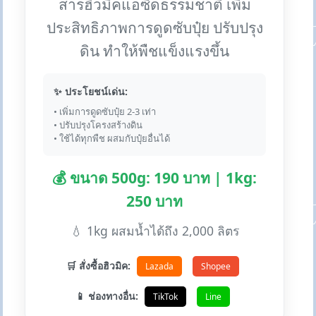
สารฮิวมิคแอซิดธรรมชาติ เพิ่ม
ประสิทธิภาพการดูดซับปุ๋ย ปรับปรุง
ดิน ทำให้พืชแข็งแรงขึ้น
✨ ประโยชน์เด่น:
• เพิ่มการดูดซับปุ๋ย 2-3 เท่า
• ปรับปรุงโครงสร้างดิน
• ใช้ได้ทุกพืช ผสมกับปุ๋ยอื่นได้
💰 ขนาด 500g: 190 บาท | 1kg:
250 บาท
💧 1kg ผสมน้ำได้ถึง 2,000 ลิตร
🛒 สั่งซื้อฮิวมิค:
Lazada
Shopee
📱 ช่องทางอื่น:
TikTok
Line