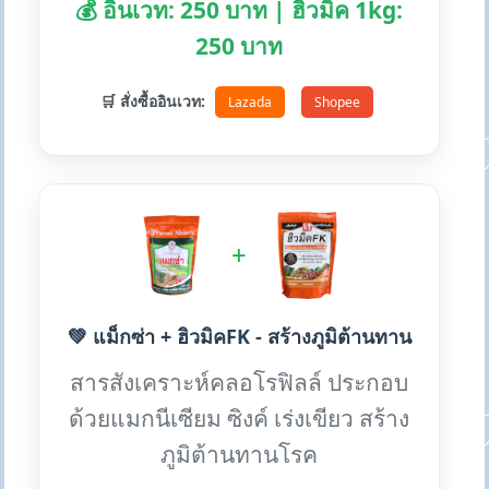
💰 อินเวท: 250 บาท | ฮิวมิค 1kg:
250 บาท
🛒 สั่งซื้ออินเวท:
Lazada
Shopee
+
💚 แม็กซ่า + ฮิวมิคFK - สร้างภูมิต้านทาน
สารสังเคราะห์คลอโรฟิลล์ ประกอบ
ด้วยแมกนีเซียม ซิงค์ เร่งเขียว สร้าง
ภูมิต้านทานโรค