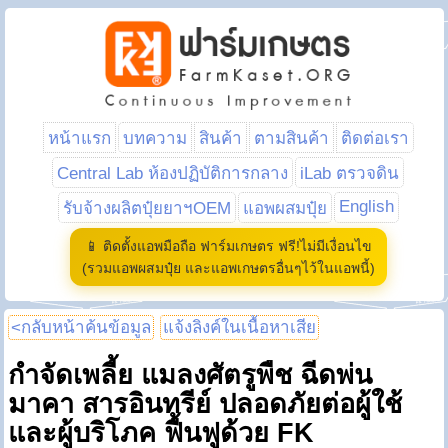
หน้าแรก
บทความ
สินค้า
ตามสินค้า
ติดต่อเรา
Central Lab ห้องปฏิบัติการกลาง
iLab ตรวจดิน
English
รับจ้างผลิตปุ๋ยยาฯOEM
แอพผสมปุ๋ย
📱 ติดตั้งแอพมือถือ ฟาร์มเกษตร ฟรี!ไม่มีเงื่อนไข
(รวมแอพผสมปุ๋ย และแอพเกษตรอื่นๆไว้ในแอพนี้)
<กลับหน้าค้นข้อมูล
แจ้งลิงค์ในเนื้อหาเสีย
กำจัดเพลี้ย แมลงศัตรูพืช ฉีดพ่น
มาคา สารอินทรีย์ ปลอดภัยต่อผู้ใช้
และผู้บริโภค ฟื้นฟูด้วย FK