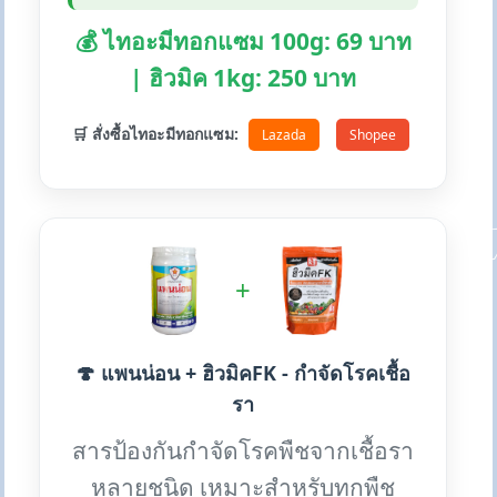
💰 ไทอะมีทอกแซม 100g: 69 บาท
| ฮิวมิค 1kg: 250 บาท
🛒 สั่งซื้อไทอะมีทอกแซม:
Lazada
Shopee
+
🍄 แพนน่อน + ฮิวมิคFK - กำจัดโรคเชื้อ
รา
สารป้องกันกำจัดโรคพืชจากเชื้อรา
หลายชนิด เหมาะสำหรับทุกพืช