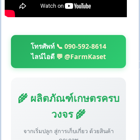
โทรศัพท์
📞 090-592-8614
ไลน์ไอดี
💬 @FarmKaset
🌾 ผลิตภัณฑ์เกษตรครบ
วงจร 🌾
จากเริ่มปลูก สู่การเก็บเกี่ยว ด้วยสินค้า
คุณภาพ