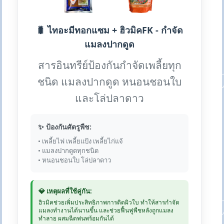
🐛 ไทอะมีทอกแซม + ฮิวมิคFK - กำจัด
แมลงปากดูด
สารอินทรีย์ป้องกันกำจัดเพลี้ยทุก
ชนิด แมลงปากดูด หนอนชอนใบ
และโล่ปลาดาว
✨ ป้องกันศัตรูพืช:
• เพลี้ยไฟ เพลี้ยแป้ง เพลี้ยไก่แจ้
• แมลงปากดูดทุกชนิด
• หนอนชอนใบ โล่ปลาดาว
💎 เหตุผลที่ใช้คู่กัน:
ฮิวมิคช่วยเพิ่มประสิทธิภาพการติดผิวใบ ทำให้สารกำจัด
แมลงทำงานได้นานขึ้น และช่วยฟื้นฟูพืชหลังถูกแมลง
ทำลาย ผสมฉีดพ่นพร้อมกันได้