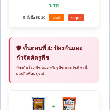
บาท
🛒 สั่งซื้อ FK-3C:
Lazada
Shopee
🛡️ ขั้นตอนที่ 4: ป้องกันและ
กำจัดศัตรูพืช
ป้องกันโรคพืช แมลงศัตรูพืช และวัชพืช เพื่อ
ผลผลิตที่สมบูรณ์
+