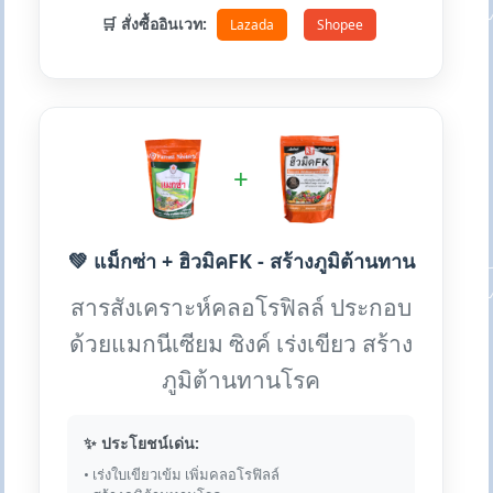
🛒 สั่งซื้ออินเวท:
Lazada
Shopee
+
💚 แม็กซ่า + ฮิวมิคFK - สร้างภูมิต้านทาน
สารสังเคราะห์คลอโรฟิลล์ ประกอบ
ด้วยแมกนีเซียม ซิงค์ เร่งเขียว สร้าง
ภูมิต้านทานโรค
✨ ประโยชน์เด่น:
• เร่งใบเขียวเข้ม เพิ่มคลอโรฟิลล์