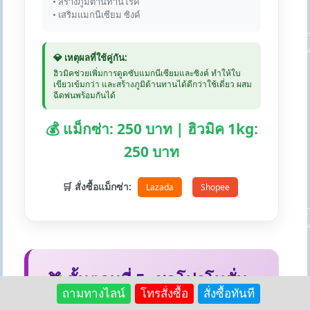
• สร้างภูมิต้านทานโรค
• เสริมแมกนีเซียม ซิงค์
💎 เหตุผลที่ใช้คู่กัน:
ฮิวมิคช่วยเพิ่มการดูดซับแมกนีเซียมและซิงค์ ทำให้ใบ
เขียวเข้มกว่า และสร้างภูมิต้านทานได้ดีกว่าใช้เดี่ยว ผสม
ฉีดพ่นพร้อมกันได้
💰 แม็กซ่า: 250 บาท | ฮิวมิค 1kg:
250 บาท
🛒 สั่งซื้อแม็กซ่า:
Lazada
Shopee
🎁 ขั้นตอนที่ 5: ชุดโปรโมชั่น
ถามทางไลน์
โทรสั่งซื้อ
สั่งซื้อทันที
สุดคุ้ม