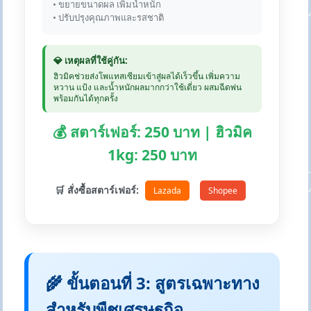
• ขยายขนาดผล เพิ่มน้ำหนัก
• ปรับปรุงคุณภาพและรสชาติ
💎 เหตุผลที่ใช้คู่กัน:
ฮิวมิคช่วยส่งโพแทสเซียมเข้าสู่ผลได้เร็วขึ้น เพิ่มความ
หวาน แป้ง และน้ำหนักผลมากกว่าใช้เดี่ยว ผสมฉีดพ่น
พร้อมกันได้ทุกครั้ง
💰 สตาร์เฟอร์: 250 บาท | ฮิวมิค
1kg: 250 บาท
🛒 สั่งซื้อสตาร์เฟอร์:
Lazada
Shopee
🌾 ขั้นตอนที่ 3: สูตรเฉพาะทาง
สำหรับพืชเศรษฐกิจ