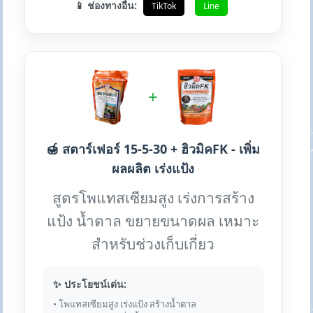
📱 ช่องทางอื่น:
TikTok
Line
+
🍯 สตาร์เฟอร์ 15-5-30 + ฮิวมิคFK - เพิ่ม
ผลผลิต เร่งแป้ง
สูตรโพแทสเซียมสูง เร่งการสร้าง
แป้ง น้ำตาล ขยายขนาดผล เหมาะ
สำหรับช่วงเก็บเกี่ยว
✨ ประโยชน์เด่น:
• โพแทสเซียมสูง เร่งแป้ง สร้างน้ำตาล