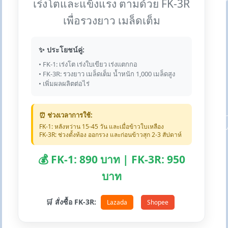
เร่งโตและแข็งแรง ตามด้วย FK-3R
เพื่อรวงยาว เมล็ดเต็ม
✨ ประโยชน์คู่:
• FK-1: เร่งโต เร่งใบเขียว เร่งแตกกอ
• FK-3R: รวงยาว เมล็ดเต็ม น้ำหนัก 1,000 เมล็ดสูง
• เพิ่มผลผลิตต่อไร่
⏰ ช่วงเวลาการใช้:
FK-1: หลังหว่าน 15-45 วัน และเมื่อข้าวใบเหลือง
FK-3R: ช่วงตั้งท้อง ออกรวง และก่อนข้าวสุก 2-3 สัปดาห์
💰 FK-1: 890 บาท | FK-3R: 950
บาท
🛒 สั่งซื้อ FK-3R:
Lazada
Shopee