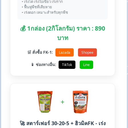
• เร่งโต เร่งใบเขียว เร่งราก
• ฟื้นฟูพืชที่เสียหาย
• เร่งดอก เหมาะสำหรับทุกพืช
💰 1กล่อง (2กิโลกรัม) ราคา : 890
บาท
🛒 สั่งซื้อ FK-1:
Lazada
Shopee
📱 ช่องทางอื่น:
TikTok
Line
+
🚀 สตาร์เฟอร์ 30-20-5 + ฮิวมิคFK - เร่ง