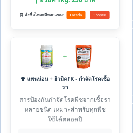
🛒 สั่งซื้อไทอะมีทอกแซม:
Lazada
Shopee
+
🍄 แพนน่อน + ฮิวมิคFK - กำจัดโรคเชื้อ
รา
สารป้องกันกำจัดโรคพืชจากเชื้อรา
หลายชนิด เหมาะสำหรับทุกพืช
ใช้ได้ตลอดปี