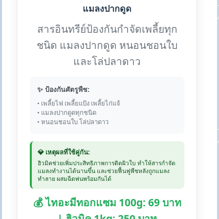
แมลงปากดูด
สารอินทรีย์ป้องกันกำจัดเพลี้ยทุก
ชนิด แมลงปากดูด หนอนชอนใบ
และโล่ปลาดาว
✨ ป้องกันศัตรูพืช:
• เพลี้ยไฟ เพลี้ยแป้ง เพลี้ยไก่แจ้
• แมลงปากดูดทุกชนิด
• หนอนชอนใบ โล่ปลาดาว
💎 เหตุผลที่ใช้คู่กัน:
ฮิวมิคช่วยเพิ่มประสิทธิภาพการติดผิวใบ ทำให้สารกำจัด
แมลงทำงานได้นานขึ้น และช่วยฟื้นฟูพืชหลังถูกแมลง
ทำลาย ผสมฉีดพ่นพร้อมกันได้
💰 ไทอะมีทอกแซม 100g: 69 บาท
| ฮิวมิค 1kg: 250 บาท