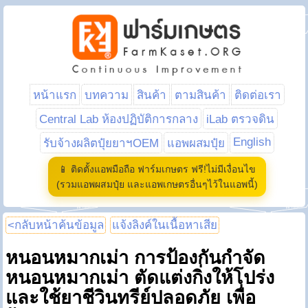
หน้าแรก
บทความ
สินค้า
ตามสินค้า
ติดต่อเรา
Central Lab ห้องปฏิบัติการกลาง
iLab ตรวจดิน
English
รับจ้างผลิตปุ๋ยยาฯOEM
แอพผสมปุ๋ย
📱 ติดตั้งแอพมือถือ ฟาร์มเกษตร ฟรี!ไม่มีเงื่อนไข
(รวมแอพผสมปุ๋ย และแอพเกษตรอื่นๆไว้ในแอพนี้)
<กลับหน้าค้นข้อมูล
แจ้งลิงค์ในเนื้อหาเสีย
หนอนหมากเม่า การป้องกันกำจัด
หนอนหมากเม่า ตัดแต่งกิ่งให้โปร่ง
และใช้ยาชีวินทรีย์ปลอดภัย เพื่อ