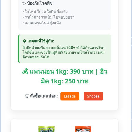
✨ ป้องกันโรคพืช:
• ใบไหม้ ใบจุด ใบติด กิ่งแห้ง
• ราน้ำค้าง ราสนิม ไปทอปธอร่า
• แอนแทรคโนส กุ้งแห้ง
💎 เหตุผลที่ใช้คู่กัน:
ฮิวมิคช่วยเสริมความแข็งแรงให้พืช ทำให้ต้านทานโรค
ได้ดีขึ้น และช่วยฟื้นฟูพืชที่เสียหายจากโรคเร็วกว่า ผสม
ฉีดพ่นพร้อมกันได้
💰 แพนน่อน 1kg: 390 บาท | ฮิว
มิค 1kg: 250 บาท
🛒 สั่งซื้อแพนน่อน:
Lazada
Shopee