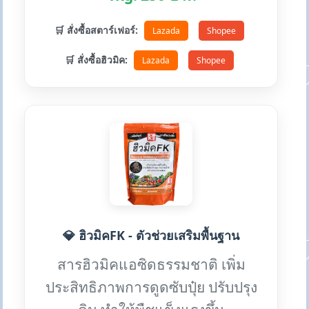
🛒 สั่งซื้อสตาร์เฟอร์:
Lazada
Shopee
🛒 สั่งซื้อฮิวมิค:
Lazada
Shopee
💎 ฮิวมิคFK - ตัวช่วยเสริมพื้นฐาน
สารฮิวมิคแอซิดธรรมชาติ เพิ่ม
ประสิทธิภาพการดูดซับปุ๋ย ปรับปรุง