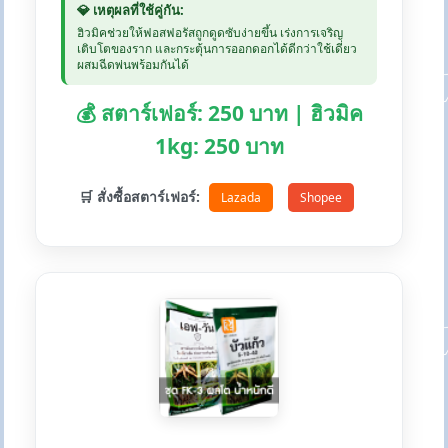
💎 เหตุผลที่ใช้คู่กัน:
ฮิวมิคช่วยให้ฟอสฟอรัสถูกดูดซับง่ายขึ้น เร่งการเจริญ
เติบโตของราก และกระตุ้นการออกดอกได้ดีกว่าใช้เดี่ยว
ผสมฉีดพ่นพร้อมกันได้
💰 สตาร์เฟอร์: 250 บาท | ฮิวมิค
1kg: 250 บาท
🛒 สั่งซื้อสตาร์เฟอร์:
Lazada
Shopee