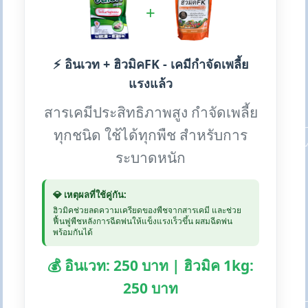
+
⚡ อินเวท + ฮิวมิคFK - เคมีกำจัดเพลี้ย
แรงแล้ว
สารเคมีประสิทธิภาพสูง กำจัดเพลี้ย
ทุกชนิด ใช้ได้ทุกพืช สำหรับการ
ระบาดหนัก
💎 เหตุผลที่ใช้คู่กัน:
ฮิวมิคช่วยลดความเครียดของพืชจากสารเคมี และช่วย
ฟื้นฟูพืชหลังการฉีดพ่นให้แข็งแรงเร็วขึ้น ผสมฉีดพ่น
พร้อมกันได้
💰 อินเวท: 250 บาท | ฮิวมิค 1kg:
250 บาท