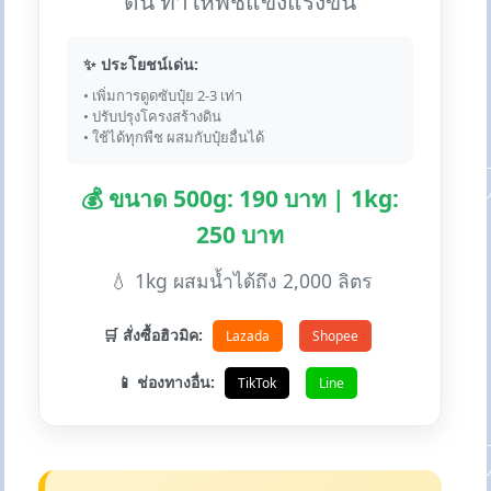
ดิน ทำให้พืชแข็งแรงขึ้น
✨ ประโยชน์เด่น:
• เพิ่มการดูดซับปุ๋ย 2-3 เท่า
• ปรับปรุงโครงสร้างดิน
• ใช้ได้ทุกพืช ผสมกับปุ๋ยอื่นได้
💰 ขนาด 500g: 190 บาท | 1kg:
250 บาท
💧 1kg ผสมน้ำได้ถึง 2,000 ลิตร
🛒 สั่งซื้อฮิวมิค:
Lazada
Shopee
📱 ช่องทางอื่น:
TikTok
Line