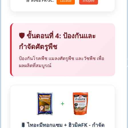
🛒 สั่งซื้อ FK-3C:
Lazada
Shopee
🛡️ ขั้นตอนที่ 4: ป้องกันและ
กำจัดศัตรูพืช
ป้องกันโรคพืช แมลงศัตรูพืช และวัชพืช เพื่อ
ผลผลิตที่สมบูรณ์
+
🐛 ไทอะมีทอกแซม + ฮิวมิคFK - กำจัด