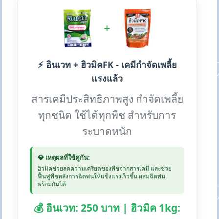
+
⚡ อินเวท + ฮิวมิคFK - เคมีกำจัดเพลี้ย
แรงแล้ว
สารเคมีประสิทธิภาพสูง กำจัดเพลี้ย
ทุกชนิด ใช้ได้ทุกพืช สำหรับการ
ระบาดหนัก
💎 เหตุผลที่ใช้คู่กัน:
ฮิวมิคช่วยลดความเครียดของพืชจากสารเคมี และช่วย
ฟื้นฟูพืชหลังการฉีดพ่นให้แข็งแรงเร็วขึ้น ผสมฉีดพ่น
พร้อมกันได้
💰 อินเวท: 250 บาท | ฮิวมิค 1kg: