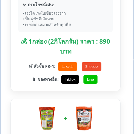
✨ ประโยชน์เด่น:
• เร่งโต เร่งใบเขียว เร่งราก
• ฟื้นฟูพืชที่เสียหาย
• เร่งดอก เหมาะสำหรับทุกพืช
💰 1กล่อง (2กิโลกรัม) ราคา : 890
บาท
🛒 สั่งซื้อ FK-1:
Lazada
Shopee
📱 ช่องทางอื่น:
TikTok
Line
+