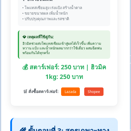
• โพแทสเซียมสูง เร่งแป้ง สร้างน้ำตาล
• ขยายขนาดผล เพิ่มน้ำหนัก
• ปรับปรุงคุณภาพและรสชาติ
💎 เหตุผลที่ใช้คู่กัน:
ฮิวมิคช่วยส่งโพแทสเซียมเข้าสู่ผลได้เร็วขึ้น เพิ่มความ
หวาน แป้ง และน้ำหนักผลมากกว่าใช้เดี่ยว ผสมฉีดพ่น
พร้อมกันได้ทุกครั้ง
💰 สตาร์เฟอร์: 250 บาท | ฮิวมิค
1kg: 250 บาท
🛒 สั่งซื้อสตาร์เฟอร์:
Lazada
Shopee
🌾 ขั้นตอนที่ 3: สูตรเฉพาะทาง