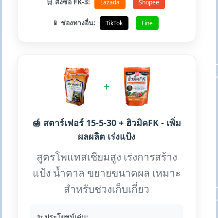
🛒 สั่งซื้อ FK-3:
Lazada
Shopee
📱 ช่องทางอื่น:
TikTok
Line
+
🍯 สตาร์เฟอร์ 15-5-30 + ฮิวมิคFK - เพิ่ม
ผลผลิต เร่งแป้ง
สูตรโพแทสเซียมสูง เร่งการสร้าง
แป้ง น้ำตาล ขยายขนาดผล เหมาะ
สำหรับช่วงเก็บเกี่ยว
✨ ประโยชน์เด่น: