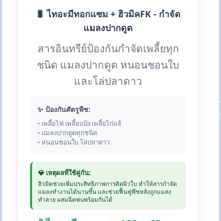
🐛 ไทอะมีทอกแซม + ฮิวมิคFK - กำจัด
แมลงปากดูด
สารอินทรีย์ป้องกันกำจัดเพลี้ยทุก
ชนิด แมลงปากดูด หนอนชอนใบ
และโล่ปลาดาว
✨ ป้องกันศัตรูพืช:
• เพลี้ยไฟ เพลี้ยแป้ง เพลี้ยไก่แจ้
• แมลงปากดูดทุกชนิด
• หนอนชอนใบ โล่ปลาดาว
💎 เหตุผลที่ใช้คู่กัน:
ฮิวมิคช่วยเพิ่มประสิทธิภาพการติดผิวใบ ทำให้สารกำจัด
แมลงทำงานได้นานขึ้น และช่วยฟื้นฟูพืชหลังถูกแมลง
ทำลาย ผสมฉีดพ่นพร้อมกันได้