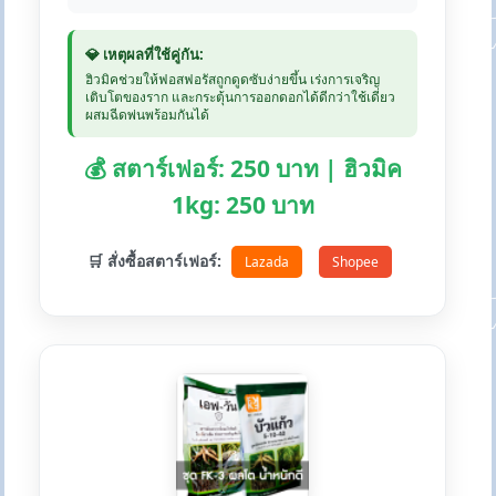
💎 เหตุผลที่ใช้คู่กัน:
ฮิวมิคช่วยให้ฟอสฟอรัสถูกดูดซับง่ายขึ้น เร่งการเจริญ
เติบโตของราก และกระตุ้นการออกดอกได้ดีกว่าใช้เดี่ยว
ผสมฉีดพ่นพร้อมกันได้
💰 สตาร์เฟอร์: 250 บาท | ฮิวมิค
1kg: 250 บาท
🛒 สั่งซื้อสตาร์เฟอร์:
Lazada
Shopee