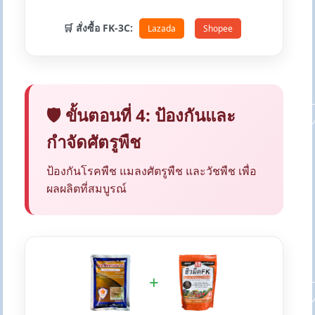
🛒 สั่งซื้อ FK-3C:
Lazada
Shopee
🛡️ ขั้นตอนที่ 4: ป้องกันและ
กำจัดศัตรูพืช
ป้องกันโรคพืช แมลงศัตรูพืช และวัชพืช เพื่อ
ผลผลิตที่สมบูรณ์
+