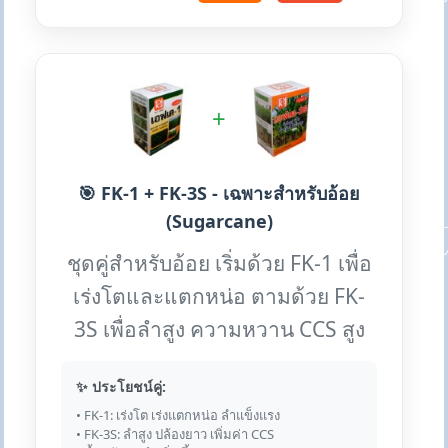
+
🎯 FK-1 + FK-3S - เฉพาะสำหรับอ้อย
(Sugarcane)
ชุดคู่สำหรับอ้อย เริ่มด้วย FK-1 เพื่อ
เร่งโตและแตกหน่อ ตามด้วย FK-
3S เพื่อลำสูง ความหวาน CCS สูง
✨ ประโยชน์คู่:
• FK-1: เร่งโต เร่งแตกหน่อ ลำแข็งแรง
• FK-3S: ลำสูง ปล้องยาว เพิ่มค่า CCS