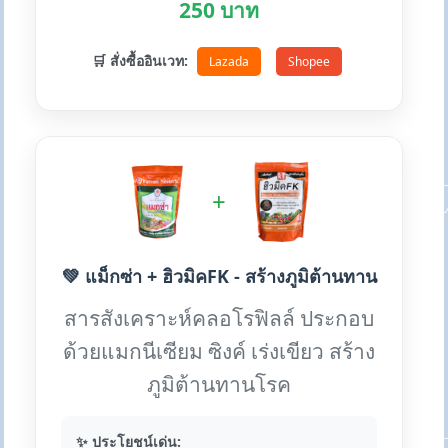
250 บาท
🛒 สั่งซื้ออินเวท:
Lazada
Shopee
+
💚 แม็กซ่า + ฮิวมิคFK - สร้างภูมิต้านทาน
สารสังเคราะห์คลอโรฟิลล์ ประกอบ
ด้วยแมกนีเซียม ซิงค์ เร่งเขียว สร้าง
ภูมิต้านทานโรค
✨ ประโยชน์เด่น: