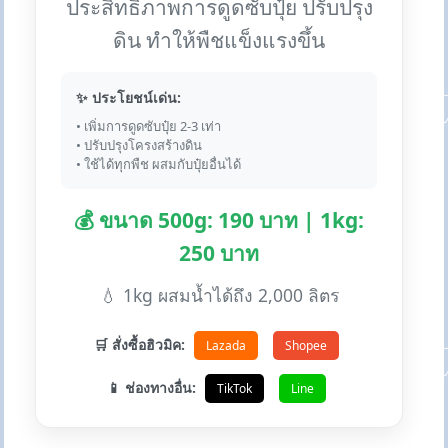
ประสิทธิภาพการดูดซับปุ๋ย ปรับปรุง
ดิน ทำให้พืชแข็งแรงขึ้น
✨ ประโยชน์เด่น:
• เพิ่มการดูดซับปุ๋ย 2-3 เท่า
• ปรับปรุงโครงสร้างดิน
• ใช้ได้ทุกพืช ผสมกับปุ๋ยอื่นได้
💰 ขนาด 500g: 190 บาท | 1kg:
250 บาท
💧 1kg ผสมน้ำได้ถึง 2,000 ลิตร
🛒 สั่งซื้อฮิวมิค:
Lazada
Shopee
📱 ช่องทางอื่น:
TikTok
Line