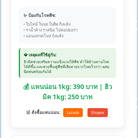
✨ ป้องกันโรคพืช:
• ใบไหม้ ใบจุด ใบติด กิ่งแห้ง
• ราน้ำค้าง ราสนิม ไปทอปธอร่า
• แอนแทรคโนส กุ้งแห้ง
💎 เหตุผลที่ใช้คู่กัน:
ฮิวมิคช่วยเสริมความแข็งแรงให้พืช ทำให้ต้านทานโรค
ได้ดีขึ้น และช่วยฟื้นฟูพืชที่เสียหายจากโรคเร็วกว่า ผสม
ฉีดพ่นพร้อมกันได้
💰 แพนน่อน 1kg: 390 บาท | ฮิว
มิค 1kg: 250 บาท
🛒 สั่งซื้อแพนน่อน:
Lazada
Shopee