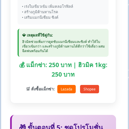
• เร่งใบเขียวเข้ม เพิ่มคลอโรฟิลล์
• สร้างภูมิต้านทานโรค
• เสริมแมกนีเซียม ซิงค์
💎 เหตุผลที่ใช้คู่กัน:
ฮิวมิคช่วยเพิ่มการดูดซับแมกนีเซียมและซิงค์ ทำให้ใบ
เขียวเข้มกว่า และสร้างภูมิต้านทานได้ดีกว่าใช้เดี่ยว ผสม
ฉีดพ่นพร้อมกันได้
💰 แม็กซ่า: 250 บาท | ฮิวมิค 1kg:
250 บาท
🛒 สั่งซื้อแม็กซ่า:
Lazada
Shopee
🎁 ขั้นตอนที่ 5: ชุดโปรโมชั่น