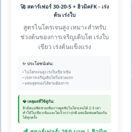
🚀 สตาร์เฟอร์ 30-20-5 + ฮิวมิคFK - เร่ง
ต้น เร่งใบ
สูตรไนโตรเจนสูง เหมาะสำหรับ
ช่วงต้นของการเจริญเติบโต เร่งใบ
เขียว เร่งต้นแข็งแรง
✨ ประโยชน์เด่น:
• ไนโตรเจนสูง เร่งใบเขียวเข้ม
• เร่งการเจริญเติบโตในช่วงแรก
• ผสมสูตรเองได้ตามต้องการ
💎 เหตุผลที่ใช้คู่กัน:
ฮิวมิคแอซิดช่วยเพิ่มการดูดซับไนโตรเจนได้ 2-3 เท่า
ทำให้ใบเขียวเข้มและโตเร็วกว่าปกติ ผสมฉีดพ่นพร้อมกัน
ได้ทุกครั้ง
💰 สตาร์เฟอร์: 250 บาท | ฮิวมิค