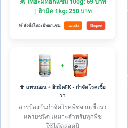
💰 ไทอะมีทอกแซม 100g: 69 บาท
| ฮิวมิค 1kg: 250 บาท
🛒 สั่งซื้อไทอะมีทอกแซม:
Lazada
Shopee
+
🍄 แพนน่อน + ฮิวมิคFK - กำจัดโรคเชื้อ
รา
สารป้องกันกำจัดโรคพืชจากเชื้อรา
หลายชนิด เหมาะสำหรับทุกพืช
ใช้ได้ตลอดปี