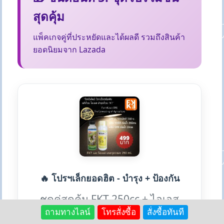
สุดคุ้ม
แพ็คเกจคู่ที่ประหยัดและได้ผลดี รวมถึงสินค้า
ยอดนิยมจาก Lazada
🔥 โปรฯเล็กยอดฮิต - บำรุง + ป้องกัน
ชุดคู่สุดคุ้ม FKT 250cc + ไอเอส
ถามทางไลน์
โทรสั่งซื้อ
สั่งซื้อทันที
250cc ทั้งบำรุงและป้องกันโรค ใน