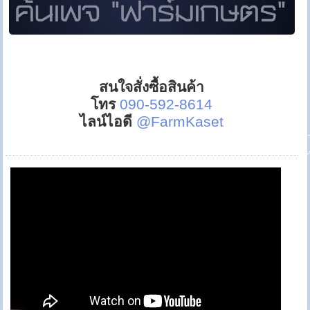
สนใจสั่งซื้อสินค้า
โทร
090-592-8614
ไลน์ไอดี
@FarmKaset