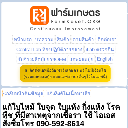
หน้าแรก
บทความ
สินค้า
ตามสินค้า
ติดต่อเรา
Central Lab ห้องปฏิบัติการกลาง
iLab ตรวจดิน
English
รับจ้างผลิตปุ๋ยยาฯOEM
แอพผสมปุ๋ย
📱 ติดตั้งแอพมือถือ ฟาร์มเกษตร ฟรี!ไม่มีเงื่อนไข
(รวมแอพผสมปุ๋ย และแอพเกษตรอื่นๆไว้ในแอพนี้)
<กลับหน้าค้นข้อมูล
แจ้งลิงค์ในเนื้อหาเสีย
แก้ใบไหม้ ใบจุด ใบแห้ง กิ่งแห้ง โรค
พืช ที่มีสาเหตุจากเชื้อรา ใช้ ไอเอส
สั่งซื้อโทร 090-592-8614