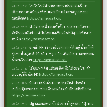
โรคใบไหม้ข้าวระบาดช่วงฝนตกต่อเนื่อง!
24 มิ.ย. 07:23
เตือนชาวนาอย่ามองข้าม แผลเล็กบนใบอาจลุกลามจน
ผลผลิตลด
https://farmkaset.on..
นักวิชาการชี้ ระยะตั้งท้อง–ออกรวง คือช่วง
23 มิ.ย. 12:25
ตัดสินผลผลิตข้าว ทำไมโพแทสเซียมจึงสำคัญกว่าที่หลาย
คนคิด
https://farmkaset.on..
5 พลัง FK-3S เร่งอ้อยหวาน ลำใหญ่ น้ำหนักดี
22 มิ.ย. 07:54
ปุ๋ยทางใบสูตร 5-10-40 + Mg + Zn เพิ่มศักยภาพการสะสม
น้ำตาลในอ้อย
https://farmkaset.on..
ใส่ปุ๋ยเท่าเดิม แต่ผลผลิตเพิ่มได้อย่างไร? คำ
22 มิ.ย. 07:33
ตอบอยู่ที่ฮิวมิค FK
https://farmkaset.on..
จับตาเทคนิคใหม่การบำรุงมันสำปะหลัง
21 มิ.ย. 08:04
เปลี่ยนปุ๋ยตามระยะ ช่วยเพิ่มผลผลิตอย่างมีประสิทธิภาพ
https://farmkaset.on..
ปฏิวัติผลผลิตนาข้าว! เจาะลึกสูตรลับ “ปุ๋ยทาง
20 มิ.ย. 09:29