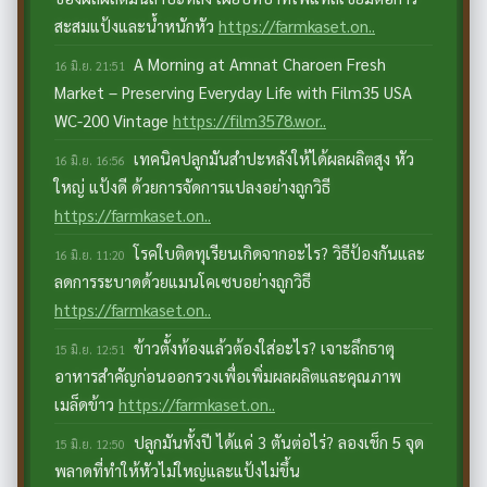
สะสมแป้งและน้ำหนักหัว
https://farmkaset.on..
A Morning at Amnat Charoen Fresh
16 มิ.ย. 21:51
Market – Preserving Everyday Life with Film35 USA
WC-200 Vintage
https://film3578.wor..
เทคนิคปลูกมันสำปะหลังให้ได้ผลผลิตสูง หัว
16 มิ.ย. 16:56
ใหญ่ แป้งดี ด้วยการจัดการแปลงอย่างถูกวิธี
https://farmkaset.on..
โรคใบติดทุเรียนเกิดจากอะไร? วิธีป้องกันและ
16 มิ.ย. 11:20
ลดการระบาดด้วยแมนโคเซบอย่างถูกวิธี
https://farmkaset.on..
ข้าวตั้งท้องแล้วต้องใส่อะไร? เจาะลึกธาตุ
15 มิ.ย. 12:51
อาหารสำคัญก่อนออกรวงเพื่อเพิ่มผลผลิตและคุณภาพ
เมล็ดข้าว
https://farmkaset.on..
ปลูกมันทั้งปี ได้แค่ 3 ตันต่อไร่? ลองเช็ก 5 จุด
15 มิ.ย. 12:50
พลาดที่ทำให้หัวไม่ใหญ่และแป้งไม่ขึ้น