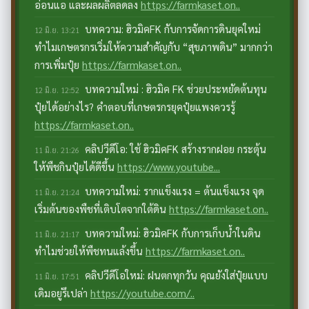
อ่อนแอ และผลผลิตลดลง
https://farmkaset.on..
บทความ: ฮิวมิคFK กับการจัดการดินยุคใหม่
12 มิ.ย. 13:21
ทำไมเกษตรกรเริ่มให้ความสำคัญกับ “สุขภาพดิน” มากกว่า
การเพิ่มปุ๋ย
https://farmkaset.on..
บทความใหม่ : ฮิวมิค FK ช่วยประหยัดต้นทุน
12 มิ.ย. 12:52
ปุ๋ยได้อย่างไร? คำตอบที่เกษตรกรยุคปุ๋ยแพงควรรู้
https://farmkaset.on..
คลิปวีดีโอ: ใช้ ฮิวมิคFK สร้างรากฝอย กระตุ้น
11 มิ.ย. 21:26
ให้พืชกินปุ๋ยได้ดีขึ้น
https://www.youtube...
บทความใหม่: รากแข็งแรง = ต้นแข็งแรง จุด
11 มิ.ย. 21:24
เริ่มต้นของพืชที่เติบโตจากใต้ดิน
https://farmkaset.on..
บทความใหม่: ฮิวมิคFK กับการเก็บน้ำในดิน
11 มิ.ย. 21:17
ทำไมช่วยให้พืชทนแล้งขึ้น
https://farmkaset.on..
คลิปวีดีโอใหม่: ฝนตกทุกวัน คุณยังใส่ปุ๋ยแบบ
11 มิ.ย. 17:51
เดิมอยู่รึเปล่า
https://youtube.com/..