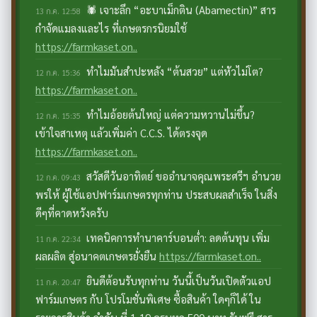
🕷️ เจาะลึก “อะบาเม็กติน (Abamectin)” สาร
13 ก.ค. 12:58
กำจัดแมลงและไร ที่เกษตรกรนิยมใช้
https://farmkaset.on..
ทำไมมันสำปะหลัง “ต้นสวย” แต่หัวไม่โต?
12 ก.ค. 15:36
https://farmkaset.on..
ทำไมอ้อยต้นใหญ่ แต่ความหวานไม่ขึ้น?
12 ก.ค. 15:35
เข้าใจสาเหตุ แล้วเพิ่มค่า C.C.S. ได้ตรงจุด
https://farmkaset.on..
สวัสดีวันอาทิตย์ ขออำนาจคุณพระศรีฯ อำนวย
12 ก.ค. 09:43
พรให้ ผู้ใช้แอปฟาร์มเกษตรทุกท่าน ประสบผลสำเร็จ ในสิ่ง
ดีๆที่คาดหวังครับ
เทคนิคการทำนาคาร์บอนต่ำ: ลดต้นทุน เพิ่ม
11 ก.ค. 22:34
ผลผลิต สู่อนาคตเกษตรยั่งยืน
https://farmkaset.on..
ยินดีต้อนรับทุกท่าน วันนี้เป็นวันเปิดตัวแอป
11 ก.ค. 20:47
ฟาร์มเกษตร กับ โปรโมชั่นพิเศษ ซื้อสินค้า ใดๆก็ได้ ใน