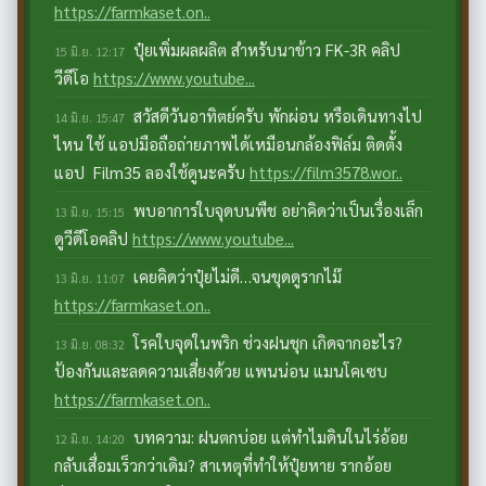
https://farmkaset.on..
ปุ๋ยเพิ่มผลผลิต สำหรับนาข้าว FK-3R คลิป
15 มิ.ย. 12:17
วีดีโอ
https://www.youtube...
สวัสดีวันอาทิตย์ครับ พักผ่อน หรือเดินทางไป
14 มิ.ย. 15:47
ไหน ใช้ แอปมือถือถ่ายภาพได้เหมือนกล้องฟิล์ม ติดตั้ง
แอป Film35 ลองใช้ดูนะครับ
https://film3578.wor..
พบอาการใบจุดบนพืช อย่าคิดว่าเป็นเรื่องเล็ก
13 มิ.ย. 15:15
ดูวีดีโอคลิป
https://www.youtube...
เคยคิดว่าปุ๋ยไม่ดี…จนขุดดูรากไม๊
13 มิ.ย. 11:07
https://farmkaset.on..
โรคใบจุดในพริก ช่วงฝนชุก เกิดจากอะไร?
13 มิ.ย. 08:32
ป้องกันและลดความเสี่ยงด้วย แพนน่อน แมนโคเซบ
https://farmkaset.on..
บทความ: ฝนตกบ่อย แต่ทำไมดินในไร่อ้อย
12 มิ.ย. 14:20
กลับเสื่อมเร็วกว่าเดิม? สาเหตุที่ทำให้ปุ๋ยหาย รากอ้อย