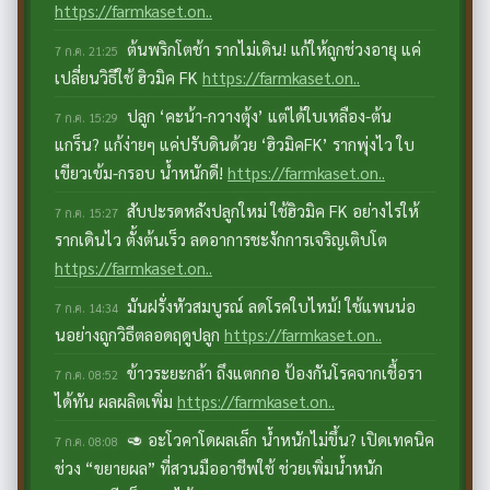
https://farmkaset.on..
ต้นพริกโตช้า รากไม่เดิน! แก้ให้ถูกช่วงอายุ แค่
7 ก.ค. 21:25
เปลี่ยนวิธีใช้ ฮิวมิค FK
https://farmkaset.on..
ปลูก ‘คะน้า-กวางตุ้ง’ แต่ได้ใบเหลือง-ต้น
7 ก.ค. 15:29
แกร็น? แก้ง่ายๆ แค่ปรับดินด้วย ‘ฮิวมิคFK’ รากพุ่งไว ใบ
เขียวเข้ม-กรอบ น้ำหนักดี!
https://farmkaset.on..
สับปะรดหลังปลูกใหม่ ใช้ฮิวมิค FK อย่างไรให้
7 ก.ค. 15:27
รากเดินไว ตั้งต้นเร็ว ลดอาการชะงักการเจริญเติบโต
https://farmkaset.on..
มันฝรั่งหัวสมบูรณ์ ลดโรคใบไหม้! ใช้แพนน่อ
7 ก.ค. 14:34
นอย่างถูกวิธีตลอดฤดูปลูก
https://farmkaset.on..
ข้าวระยะกล้า ถึงแตกกอ ป้องกันโรคจากเชื้อรา
7 ก.ค. 08:52
ได้ทัน ผลผลิตเพิ่ม
https://farmkaset.on..
🥑 อะโวคาโดผลเล็ก น้ำหนักไม่ขึ้น? เปิดเทคนิค
7 ก.ค. 08:08
ช่วง “ขยายผล” ที่สวนมืออาชีพใช้ ช่วยเพิ่มน้ำหนัก