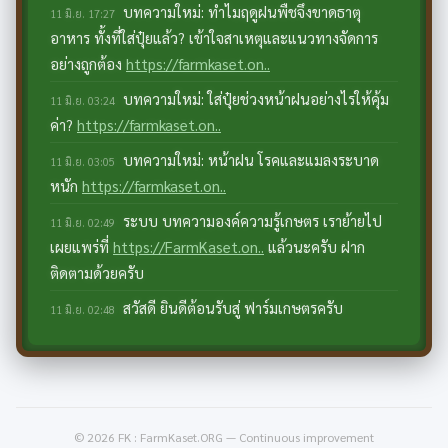
บทความใหม่: ทำไมฤดูฝนพืชจึงขาดธาตุ
11 มิ.ย. 17:27
อาหาร ทั้งที่ใส่ปุ๋ยแล้ว? เข้าใจสาเหตุและแนวทางจัดการ
อย่างถูกต้อง
https://farmkaset.on..
บทความใหม่: ใส่ปุ๋ยช่วงหน้าฝนอย่างไรให้คุ้ม
11 มิ.ย. 03:24
ค่า?
https://farmkaset.on..
บทความใหม่: หน้าฝน โรคและแมลงระบาด
11 มิ.ย. 03:05
หนัก
https://farmkaset.on..
ระบบ บทความองค์ความรู้เกษตร เราย้ายไป
11 มิ.ย. 02:49
เผยแพร่ที่
https://FarmKaset.on..
แล้วนะครับ ฝาก
ติดตามด้วยครับ
สวัสดี ยินดีต้อนรับสู่ ฟาร์มเกษตรครับ
11 มิ.ย. 02:48
© 2026 FK : FarmKaset.ORG — Continuous improvement