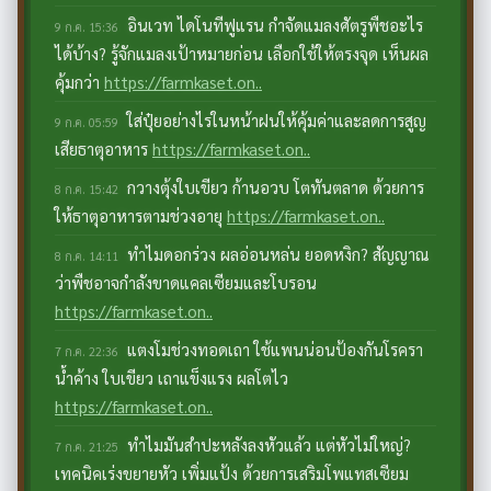
อินเวท ไดโนทีฟูแรน กำจัดแมลงศัตรูพืชอะไร
9 ก.ค. 15:36
ได้บ้าง? รู้จักแมลงเป้าหมายก่อน เลือกใช้ให้ตรงจุด เห็นผล
คุ้มกว่า
https://farmkaset.on..
ใส่ปุ๋ยอย่างไรในหน้าฝนให้คุ้มค่าและลดการสูญ
9 ก.ค. 05:59
เสียธาตุอาหาร
https://farmkaset.on..
กวางตุ้งใบเขียว ก้านอวบ โตทันตลาด ด้วยการ
8 ก.ค. 15:42
ให้ธาตุอาหารตามช่วงอายุ
https://farmkaset.on..
ทำไมดอกร่วง ผลอ่อนหล่น ยอดหงิก? สัญญาณ
8 ก.ค. 14:11
ว่าพืชอาจกำลังขาดแคลเซียมและโบรอน
https://farmkaset.on..
แตงโมช่วงทอดเถา ใช้แพนน่อนป้องกันโรครา
7 ก.ค. 22:36
น้ำค้าง ใบเขียว เถาแข็งแรง ผลโตไว
https://farmkaset.on..
ทำไมมันสำปะหลังลงหัวแล้ว แต่หัวไม่ใหญ่?
7 ก.ค. 21:25
เทคนิคเร่งขยายหัว เพิ่มแป้ง ด้วยการเสริมโพแทสเซียม