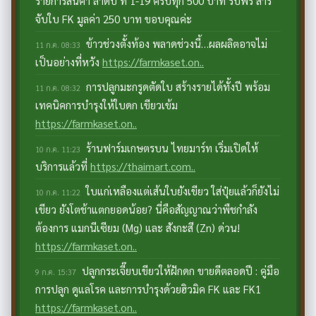
รายการสินค้า ลำดับ ที่ 1-19 ครบทุก 500 บาท รับฟรี สาร
จับใบ FK มูลค่า 250 บาท ขอบคุณค่ะ
ข้าวช่วงตั้งท้อง พลาดช่วงนี้…ผลผลิตอาจไม่
11 ก.ค. 08:33
เป็นอย่างที่หวัง
https://farmkaset.on..
การปลูกมะกรูดตัดใบ สร้างรายได้ทั้งปี พร้อม
11 ก.ค. 08:32
เทคนิคการบำรุงให้ใบดก เขียวเข้ม
https://farmkaset.on..
ร้านฟาร์มเกษตรบน ไทยมาร์ท เริ่มเปิดให้
10 ก.ค. 11:23
บริการแล้วที่
https://thaimart.com..
ใบแก่เหลืองแต่เส้นใบยังเขียว ใส่ปุ๋ยแล้วก็ยังไม่
10 ก.ค. 11:22
เขียว ยังโตช้าแตกยอดน้อย? นี่คือสัญญาณว่าพืชกำลัง
ต้องการ แมกนีเซียม (Mg) และ สังกะสี (Zn) ด่วน!
https://farmkaset.on..
ปลูกกระเจี๊ยบเขียวให้ฝักดก ขายดีตลอดปี : คู่มือ
9 ก.ค. 15:37
การปลูก ดูแลโรค และการบำรุงด้วยฮิวมิค FK และ FK1
https://farmkaset.on..