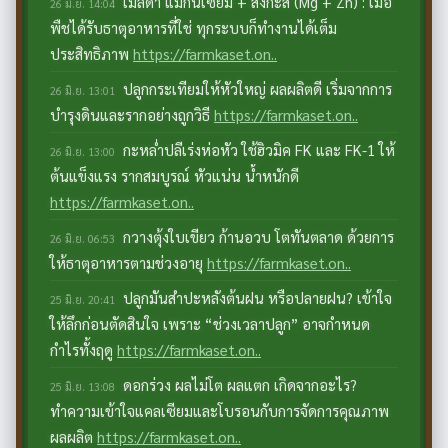
เมลด้า แมกนีเซียม + สังกะสี (Mg + Zn) : เมื่อ
26 มิ.ย. 14:04
พืชได้รับธาตุอาหารที่ใช่ ทุกระบบก็ทำงานได้เต็ม
ประสิทธิภาพ
https://farmkaset.on..
ปลูกกระเทียมให้หัวใหญ่ ผลผลิตดี เริ่มจากการ
26 มิ.ย. 13:01
บำรุงดินและรากอย่างถูกวิธี
https://farmkaset.on..
กะหล่ำปลีเร่งห่อหัว ใช้ฮิวมิค FK และ FK-1 ให้
26 มิ.ย. 13:00
ต้นแข็งแรง รากสมบูรณ์ หัวแน่น น้ำหนักดี
https://farmkaset.on..
กวางตุ้งใบเขียว ก้านอวบ โตทันตลาด ด้วยการ
26 มิ.ย. 06:53
ให้ธาตุอาหารตามช่วงอายุ
https://farmkaset.on..
ปลูกมันสำปะหลังต้นฝน หรือปลายฝน? เข้าใจ
25 มิ.ย. 20:41
ให้ลึกก่อนตัดสินใจ เพราะ “ช่วงเวลาปลูก” อาจกำหนด
กำไรทั้งฤดู
https://farmkaset.on..
ดอกร่วง ผลไม่โต ผลแตก เกิดจากอะไร?
25 มิ.ย. 13:08
ทำความเข้าใจแคลเซียมและโบรอนกับการจัดการคุณภาพ
ผลผลิต
https://farmkaset.on..