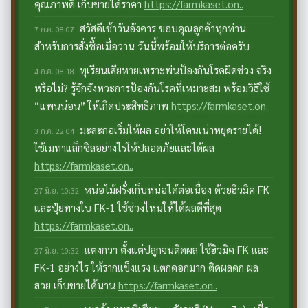
คุณภาพดี เก็บขายได้ราคา
https://farmkaset.on..
สวัสดีเช้าวันอังคาร ขอบคุณลูกค้าทุกท่าน
7 ก.ค. 08:07
สำหรับการสั่งซื้อเมื่อวาน วันนี้พร้อมให้บริการต่อครับ
ทุเรียนเสียหายเพราะพ่นป้องกันโรคผิดช่วง จริง
4 ก.ค. 08:18
หรือไม่? รู้จักจังหวะการป้องกันโรคที่เหมาะสม พร้อมวิธีใช้
“แพนน่อน” ให้เกิดประสิทธิภาพ
https://farmkaset.on..
มะละกอเริ่มให้ผล อย่าให้โคนเน่าหยุดรายได้!
3 ก.ค. 22:04
ใช้เมทาแล็กซิลอย่างไรให้ปลอดภัยและได้ผล
https://farmkaset.on..
หน่อไม้ฝรั่งเก็บหน่อได้ต่อเนื่อง ด้วยฮิวมิค FK
27 มิ.ย. 10:32
และปุ๋ยทางใบ FK-1 ใช้ช่วงไหนให้ได้ผลดีที่สุด
https://farmkaset.on..
แตงกวา ตั้งแต่ปลูกจนติดผล ใช้ฮิวมิค FK และ
27 มิ.ย. 10:32
FK-1 อย่างไร ให้รากแข็งแรง แตกดอกมาก ติดผลดก ผล
สวย เก็บขายได้นาน
https://farmkaset.on..