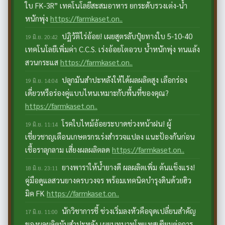
ใบ FK-3R” เทคโนโลยีสะสมอาหาร ยกระดับรวงเต่ง-น้ำ
หนักพุ่ง
https://farmkaset.on..
ปฏิวัติไร่อ้อย! เผยสูตรลับปุ๋ยทางใบ 5-10-40
19 มิ.ย. 20:42
เทคโนโลยีเพิ่มค่า C.C.S. เร่งอ้อยโตอวบ น้ำหนักพุ่ง ทนแล้ง
สวนกระแส
https://farmkaset.on..
ปลูกมันสำปะหลังให้ได้ผลผลิตสูง เลือกร่อง
19 มิ.ย. 14:04
เดี่ยวหรือร่องคู่แบบไหนเหมาะกับพื้นที่ของคุณ?
https://farmkaset.on..
โรคใบไหม้อ้อยระบาดช่วงหน้าฝน! ผู้
19 มิ.ย. 11:14
เชี่ยวชาญเตือนเกษตรกรเร่งสำรวจแปลง แนะป้องกันก่อน
เชื้อราลุกลาม เสี่ยงผลผลิตลด
https://farmkaset.on..
ยางพาราให้น้ำยางดี ผลผลิตเพิ่ม ต้นแข็งแรง!
18 มิ.ย. 23:11
คู่มือดูแลสวนยางครบวงจร พร้อมเทคนิคบำรุงดินด้วยฮิว
มิค FK
https://farmkaset.on..
นักวิชาการชี้ ช่วงเริ่มลงหัวคือจุดเปลี่ยนสำคัญ
17 มิ.ย. 11:00
ของผลผลิตมันสำปะหลัง เผยบทบาทโพแทสเซียมต่อการ